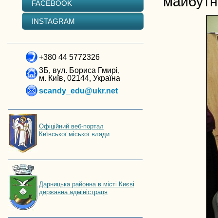
майбутнь
FACEBOOK
INSTAGRAM
+380 44 5772326
3Б, вул. Бориса Гмирі,
м. Київ, 02144, Україна
scandy_edu@ukr.net
Офіційний веб-портал
Київської міської влади
Дарницька районна в місті Києві
державна адміністраця