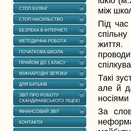
lukio (м
СТОП БУЛІНГ
між школ
СТОП НАСИЛЬСТВО
Під час
БЕЗПЕКА В ІНТЕРНЕТІ
спільну
МЕТОДИЧНА РОБОТА
життя.
ПОЧАТКОВА ШКОЛА
провод
ПРИЙОМ ДО 1 КЛАСУ
спілкува
МІЖНАРОДНІ ЗВ’ЯЗКИ
Такі зус
ДЛЯ БАТЬКІВ
але й д
ЗВІТ ПРО РОБОТУ
носіями
СКАНДИНАВСЬКОГО ЛІЦЕЮ
За слов
ФІНАНСОВИЙ ЗВІТ
неформ
КОНТАКТИ