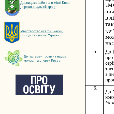
Дарницька районна в місті Києві
«Ма
державна адміністраця
вия
в л
так
здоб
Мiнiстерство освiти і науки,
молоді та спорту України
мож
нас
5.
До 
Департамент освіти і науки,
про
молоді та спорту Києва
сері
трен
з п
про
6.
До 
кон
Укр