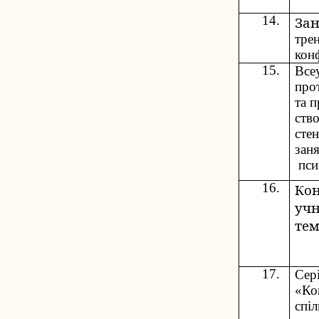
14.
Зан
тре
кон
15.
Всеу
про
та п
ств
стен
зан
пси
16.
Кон
учн
те
17.
Сер
«Ко
спі