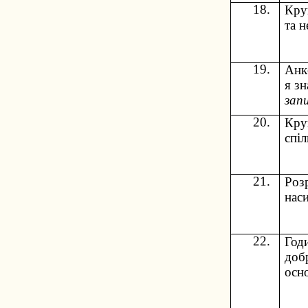
18.
Кру
та н
19.
Анк
я з
зап
20.
Кру
спіл
21.
Роз
нас
22.
Год
добр
осн