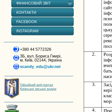
інф
ФІНАНСОВИЙ ЗВІТ
сай
КОНТАКТИ
інф
пси
FACEBOOK
поп
цьк
INSTAGRAM
сер
реко
пос
+380 44 5772326
2.
Роз
3Б, вул. Бориса Гмирі,
інф
м. Київ, 02144, Україна
вчит
scandy_edu@ukr.net
бат
нас
3.
Зас
Офіційний веб-портал
Київської міської влади
кері
кла
мор
4.
Про