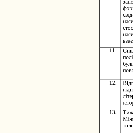
запо
фор
сві
нас
сто
наси
вза
11.
Спі
пол
бул
пов
12.
Від
гідн
літе
істо
13.
Тиж
Між
толе