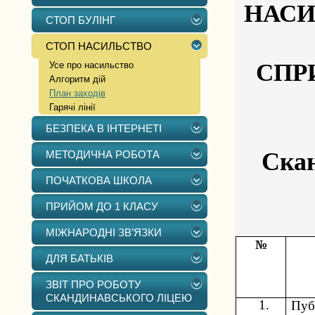
НАСИ
СТОП БУЛІНГ
СТОП НАСИЛЬСТВО
СПР
Усе про насильство
Алгоритм дій
План заходів
Гарячі лінії
БЕЗПЕКА В ІНТЕРНЕТІ
Скан
МЕТОДИЧНА РОБОТА
ПОЧАТКОВА ШКОЛА
ПРИЙОМ ДО 1 КЛАСУ
МІЖНАРОДНІ ЗВ’ЯЗКИ
№
ДЛЯ БАТЬКІВ
ЗВІТ ПРО РОБОТУ
СКАНДИНАВСЬКОГО ЛІЦЕЮ
1.
Пуб