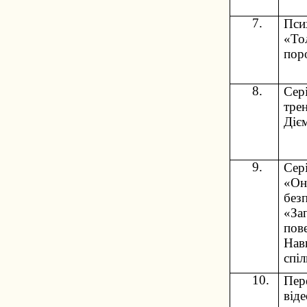
7.
Пси
«То
пор
8.
Сері
тре
Діє
9.
Сері
«Он
безп
«За
пове
Нав
спі
10.
Пер
віде