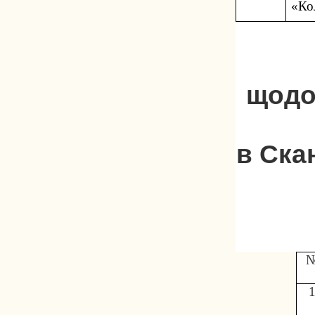
«Ко
щодо
в Ска