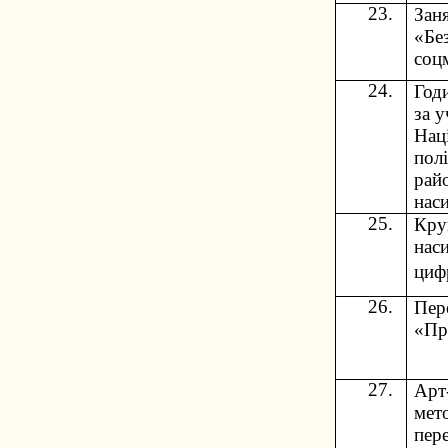
23.
Зан
«Бе
соц
24.
Год
за 
Нац
пол
рай
нас
25.
Кру
наси
циф
26.
Пер
«Пр
27.
Арт
мет
пер