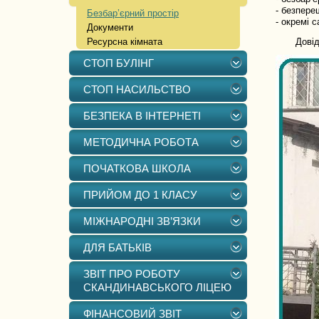
- безпере
Безбар’єрний простір
- окремі 
Документи
Ресурсна кімната
Довід
СТОП БУЛІНГ
СТОП НАСИЛЬСТВО
БЕЗПЕКА В ІНТЕРНЕТІ
МЕТОДИЧНА РОБОТА
ПОЧАТКОВА ШКОЛА
ПРИЙОМ ДО 1 КЛАСУ
МІЖНАРОДНІ ЗВ’ЯЗКИ
ДЛЯ БАТЬКІВ
ЗВІТ ПРО РОБОТУ
СКАНДИНАВСЬКОГО ЛІЦЕЮ
ФІНАНСОВИЙ ЗВІТ