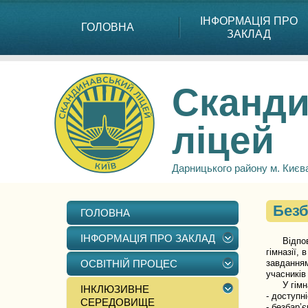
ІНФОРМАЦІЯ ПРО
ГОЛОВНА
ЗАКЛАД
Сканди
ліцей
Дарницького району м. Києв
Безб
ГОЛОВНА
ІНФОРМАЦІЯ ПРО ЗАКЛАД
Відповідн
гімназії,
ОСВІТНІЙ ПРОЦЕС
завданням
учасників
У гімназі
ІНКЛЮЗИВНЕ
- доступн
СЕРЕДОВИЩЕ
- безбар’