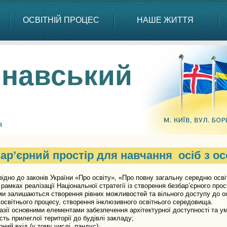
ОСВІТНІЙ ПРОЦЕС
НАШЕ ЖИТТЯ
навський
а
ар’єрний простір для навчання осіб з о
о до законів України «Про освіту», «Про повну загальну середню освіту
 в рамках реалізації Національної стратегії із створення безбар’єрного про
и залишаються створення рівних можливостей та вільного доступу до осв
 освітнього процесу, створення інклюзивного освітнього середовища.
ї основними елементами забезпечення архітектурної доступності та умо
ість прилеглої території до будівлі закладу;
єрний вхід (у тому числі пандус);