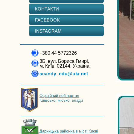
КОНТАКТИ
FACEBOOK
INSTAGRAM
+380 44 5772326
3Б, вул. Бориса Гмирі,
м. Київ, 02144, Україна
scandy_edu@ukr.net
Офіційний веб-портал
Київської міської влади
Дарницька районна в місті Києві