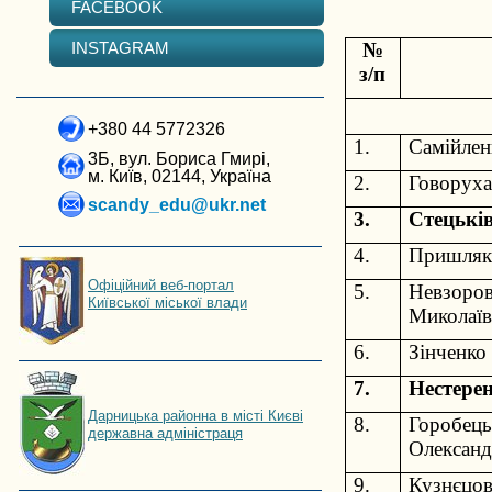
FACEBOOK
INSTAGRAM
№
з/п
+380 44 5772326
1.
Самійлен
3Б, вул. Бориса Гмирі,
м. Київ, 02144, Україна
2.
Говоруха
scandy_edu@ukr.net
3.
Стецькі
4.
Пришляк 
Офіційний веб-портал
5.
Невзоров
Київської міської влади
Миколаїв
6.
Зінченко 
7.
Нестере
Дарницька районна в місті Києві
8.
Горобец
державна адміністраця
Олексан
9.
Кузнєцов