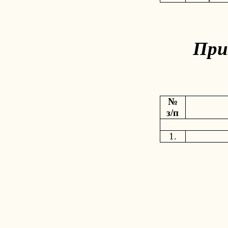
При
№
з/п
1.