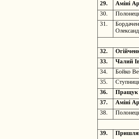
29.
Аміні Ар
30.
Полонець
31.
Бордачен
Олександ
32.
Огійчен
33.
Чалий І
34.
Бойко Ве
35.
Ступниць
36.
Пращук 
37.
Аміні Ар
38.
Полонець
39.
Пришляк