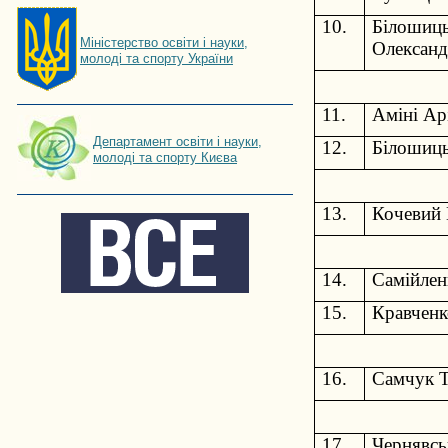
10.
Білошиць
Мiнiстерство освiти і науки,
Олександ
молоді та спорту України
11.
Аміні Ар
Департамент освіти і науки,
12.
Білошиць
молоді та спорту Києва
13.
Кочевий
14.
Самійлен
15.
Кравченк
16.
Самчук Т
17.
Чернявсь