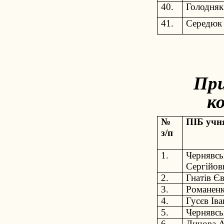
40.
Голодняк
41.
Середюк 
Пр
ко
№
ПІБ учн
з/п
1.
Чернявсь
Сергійов
2.
Гнатів Є
3.
Романенк
4.
Гусєв Ів
5.
Чернявсь
6.
Личова А