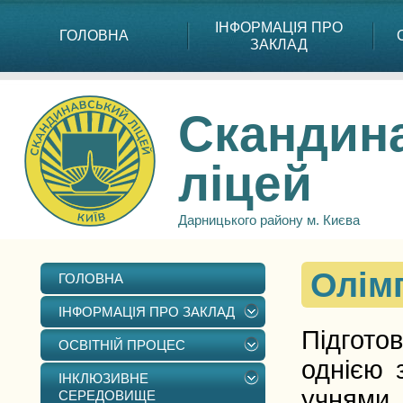
ІНФОРМАЦІЯ ПРО
ГОЛОВНА
ЗАКЛАД
Скандин
ліцей
Дарницького району м. Києва
Олім
ГОЛОВНА
ІНФОРМАЦІЯ ПРО ЗАКЛАД
Підгото
ОСВІТНІЙ ПРОЦЕС
однією 
ІНКЛЮЗИВНЕ
учнями.
СЕРЕДОВИЩЕ