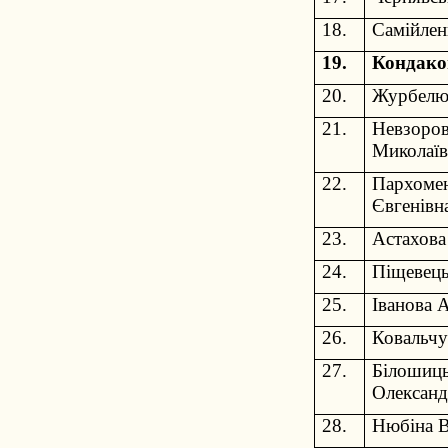
18.
Самійлен
19.
Кондако
20.
Журбелюк
21.
Невзоров
Миколаїв
22.
Пархомен
Євгенівн
23.
Астахова
24.
Піщевець
25.
Іванова 
26.
Ковальчу
27.
Білошиць
Олександ
28.
Нюбіна В