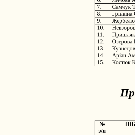
7.
Самчук 
8.
Грінкіна
9.
Жербелюк
10.
Невзоров
11.
Пришляк 
12.
Озерова 
13.
Кузнєцов
14.
Аріан Ам
15.
Костюк К
Пр
№
ПІБ
з/п