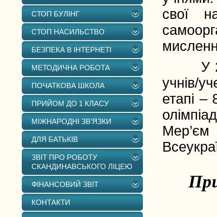
свої на
СТОП БУЛІНГ
самоорга
СТОП НАСИЛЬСТВО
мислен
БЕЗПЕКА В ІНТЕРНЕТІ
У 2024/
МЕТОДИЧНА РОБОТА
учнів/у
ПОЧАТКОВА ШКОЛА
етапі – 
ПРИЙОМ ДО 1 КЛАСУ
олімпіад
МІЖНАРОДНІ ЗВ’ЯЗКИ
Мер’є
ДЛЯ БАТЬКІВ
Всеукраї
ЗВІТ ПРО РОБОТУ
СКАНДИНАВСЬКОГО ЛІЦЕЮ
Пр
ФІНАНСОВИЙ ЗВІТ
КОНТАКТИ