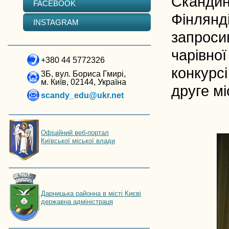
Скандин
FACEBOOK
Фінлянд
INSTAGRAM
запроси
чарівно
+380 44 5772326
конкурсі
3Б, вул. Бориса Гмирі,
м. Київ, 02144, Україна
друге мі
scandy_edu@ukr.net
Офіційний веб-портал
Київської міської влади
Дарницька районна в місті Києві
державна адміністраця