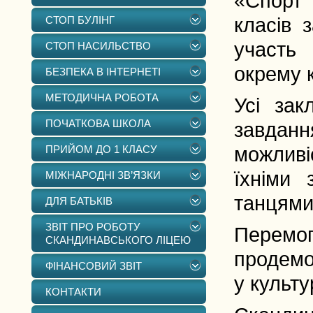
«Спорт 
СТОП БУЛІНГ
класів 
участь 
СТОП НАСИЛЬСТВО
окрему к
БЕЗПЕКА В ІНТЕРНЕТІ
МЕТОДИЧНА РОБОТА
Усі зак
ПОЧАТКОВА ШКОЛА
завданн
ПРИЙОМ ДО 1 КЛАСУ
можливі
їхніми 
МІЖНАРОДНІ ЗВ’ЯЗКИ
танцями 
ДЛЯ БАТЬКІВ
ЗВІТ ПРО РОБОТУ
Перемог
СКАНДИНАВСЬКОГО ЛІЦЕЮ
продемон
ФІНАНСОВИЙ ЗВІТ
у культур
КОНТАКТИ