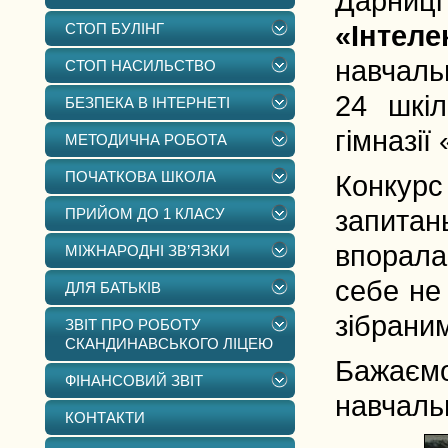
Дарниці
СТОП БУЛІНГ
«Інтеле
навчальн
СТОП НАСИЛЬСТВО
24 шкіл
БЕЗПЕКА В ІНТЕРНЕТІ
гімназії 
МЕТОДИЧНА РОБОТА
ПОЧАТКОВА ШКОЛА
Конкурс
ПРИЙОМ ДО 1 КЛАСУ
запитан
впорала
МІЖНАРОДНІ ЗВ’ЯЗКИ
себе не
ДЛЯ БАТЬКІВ
зібрани
ЗВІТ ПРО РОБОТУ
СКАНДИНАВСЬКОГО ЛІЦЕЮ
Бажаєм
ФІНАНСОВИЙ ЗВІТ
навчаль
КОНТАКТИ