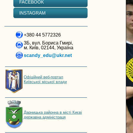
FACEBOOK
INSTAGRAM
+380 44 5772326
3Б, вул. Бориса Гмирі,
м. Київ, 02144, Україна
scandy_edu@ukr.net
Офіційний веб-портал
Київської міської влади
Дарницька районна в місті Києві
державна адміністраця