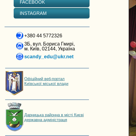
FACEBOOK
INSTAGRAM
+380 44 5772326
3Б, вул. Бориса Гмирі,
м. Київ, 02144, Україна
scandy_edu@ukr.net
Офіційний веб-портал
Київської міської влади
Дарницька районна в місті Києві
державна адміністраця