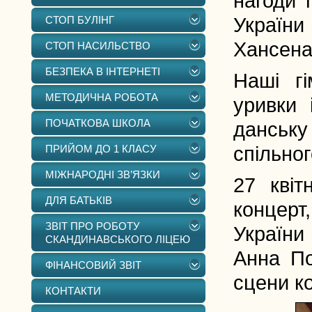
нагоди 
СТОП БУЛІНГ
України
Хансена
СТОП НАСИЛЬСТВО
БЕЗПЕКА В ІНТЕРНЕТІ
Наші гі
МЕТОДИЧНА РОБОТА
уривки 
ПОЧАТКОВА ШКОЛА
данську
ПРИЙОМ ДО 1 КЛАСУ
спільног
МІЖНАРОДНІ ЗВ’ЯЗКИ
27 квіт
ДЛЯ БАТЬКІВ
концерт
ЗВІТ ПРО РОБОТУ
України 
СКАНДИНАВСЬКОГО ЛІЦЕЮ
Анна По
ФІНАНСОВИЙ ЗВІТ
сцени ко
КОНТАКТИ