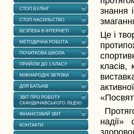
протяго
СТОП БУЛІНГ
знання 
змаганн
СТОП НАСИЛЬСТВО
БЕЗПЕКА В ІНТЕРНЕТІ
Це і тво
МЕТОДИЧНА РОБОТА
протипо
ПОЧАТКОВА ШКОЛА
спортив
ПРИЙОМ ДО 1 КЛАСУ
класів,
виставк
МІЖНАРОДНІ ЗВ’ЯЗКИ
активної
ДЛЯ БАТЬКІВ
«Посвята
ЗВІТ ПРО РОБОТУ
СКАНДИНАВСЬКОГО ЛІЦЕЮ
Протяго
ФІНАНСОВИЙ ЗВІТ
надії» 
КОНТАКТИ
здорово