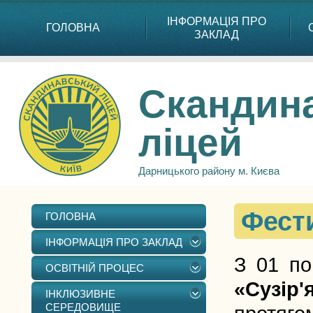
ІНФОРМАЦІЯ ПРО
ГОЛОВНА
ЗАКЛАД
Скандин
ліцей
Дарницького району м. Києва
Фести
ГОЛОВНА
ІНФОРМАЦІЯ ПРО ЗАКЛАД
З 01 по
ОСВІТНІЙ ПРОЦЕС
«Сузір'
ІНКЛЮЗИВНЕ
СЕРЕДОВИЩЕ