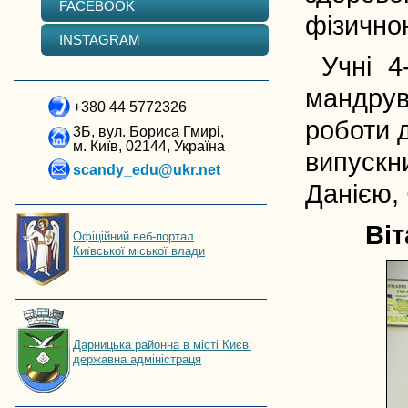
FACEBOOK
фізично
INSTAGRAM
Учні 4-
мандрув
+380 44 5772326
роботи 
3Б, вул. Бориса Гмирі,
м. Київ, 02144, Україна
випускн
scandy_edu@ukr.net
Данією,
Віт
Офіційний веб-портал
Київської міської влади
Дарницька районна в місті Києві
державна адміністраця