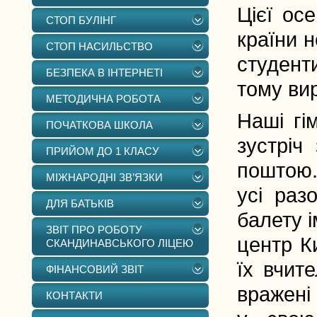
Цієї ос
СТОП БУЛІНГ
країни н
СТОП НАСИЛЬСТВО
студент
БЕЗПЕКА В ІНТЕРНЕТІ
тому вир
МЕТОДИЧНА РОБОТА
Наші гі
ПОЧАТКОВА ШКОЛА
зустріч
ПРИЙОМ ДО 1 КЛАСУ
поштою.
МІЖНАРОДНІ ЗВ’ЯЗКИ
усі раз
ДЛЯ БАТЬКІВ
балету 
ЗВІТ ПРО РОБОТУ
центр К
СКАНДИНАВСЬКОГО ЛІЦЕЮ
їх вчит
ФІНАНСОВИЙ ЗВІТ
вражені
КОНТАКТИ