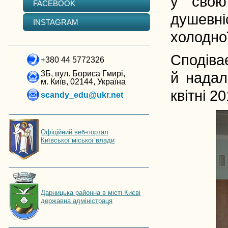
у свою
FACEBOOK
душевні
INSTAGRAM
холодної
Сподіва
+380 44 5772326
3Б, вул. Бориса Гмирі,
й надал
м. Київ, 02144, Україна
квітні 2
scandy_edu@ukr.net
Офіційний веб-портал
Київської міської влади
Дарницька районна в місті Києві
державна адміністраця