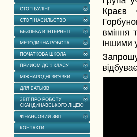
Група у
СТОП БУЛІНГ
Краєв 
Горбун
СТОП НАСИЛЬСТВО
вміння 
БЕЗПЕКА В ІНТЕРНЕТІ
іншими 
МЕТОДИЧНА РОБОТА
ПОЧАТКОВА ШКОЛА
Запрошу
ПРИЙОМ ДО 1 КЛАСУ
відбуває
МІЖНАРОДНІ ЗВ’ЯЗКИ
ДЛЯ БАТЬКІВ
ЗВІТ ПРО РОБОТУ
СКАНДИНАВСЬКОГО ЛІЦЕЮ
ФІНАНСОВИЙ ЗВІТ
КОНТАКТИ