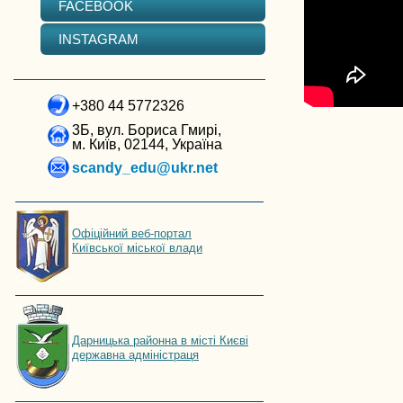
FACEBOOK
INSTAGRAM
+380 44 5772326
3Б, вул. Бориса Гмирі,
м. Київ, 02144, Україна
scandy_edu@ukr.net
Офіційний веб-портал
Київської міської влади
Дарницька районна в місті Києві
державна адміністраця