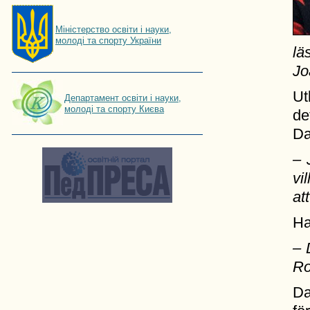
Мiнiстерство освiти і науки,
молоді та спорту України
lä
Jo
Ut
Департамент освіти і науки,
молоді та спорту Києва
de
Da
– 
vi
at
Ha
– 
Ro
Da