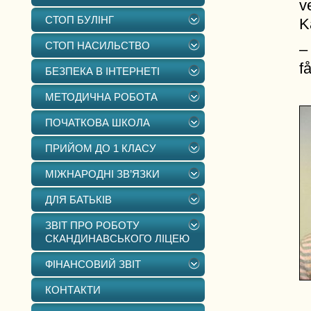
v
СТОП БУЛІНГ
K
СТОП НАСИЛЬСТВО
–
f
БЕЗПЕКА В ІНТЕРНЕТІ
МЕТОДИЧНА РОБОТА
ПОЧАТКОВА ШКОЛА
ПРИЙОМ ДО 1 КЛАСУ
МІЖНАРОДНІ ЗВ’ЯЗКИ
ДЛЯ БАТЬКІВ
ЗВІТ ПРО РОБОТУ
СКАНДИНАВСЬКОГО ЛІЦЕЮ
ФІНАНСОВИЙ ЗВІТ
КОНТАКТИ