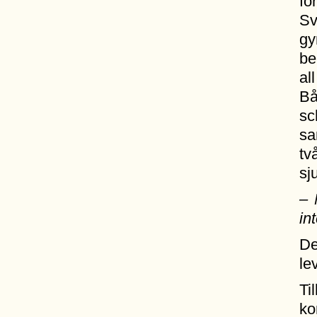
fö
Sv
gy
be
al
Bå
sc
sa
tv
sj
– 
in
De
le
Ti
ko