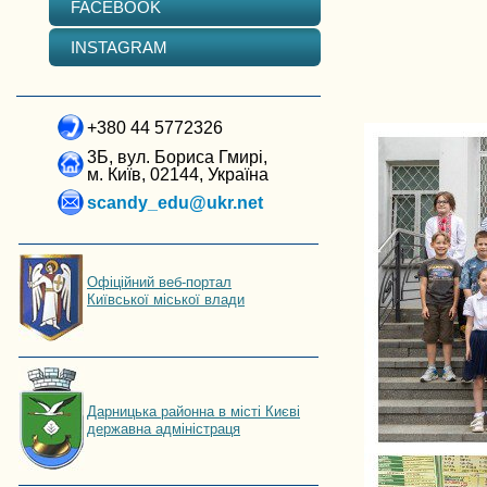
FACEBOOK
INSTAGRAM
+380 44 5772326
3Б, вул. Бориса Гмирі,
м. Київ, 02144, Україна
scandy_edu@ukr.net
Офіційний веб-портал
Київської міської влади
Дарницька районна в місті Києві
державна адміністраця