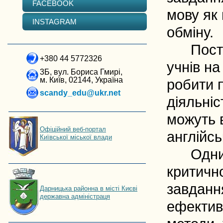
FACEBOOK
мову як
INSTAGRAM
обміну.
Постійн
+380 44 5772326
учнів на
3Б, вул. Бориса Гмирі,
м. Київ, 02144, Україна
робити 
scandy_edu@ukr.net
діяльні
можуть 
Офіційний веб-портал
англійс
Київської міської влади
Одним з
критично
завданн
Дарницька районна в місті Києві
державна адміністраця
ефектив