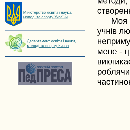
методи, 
створенн
Мiнiстерство освiти і науки,
молоді та спорту України
Моя мет
учнів л
неприму
Департамент освіти і науки,
молоді та спорту Києва
мене - ц
викликає
роблячи
частино