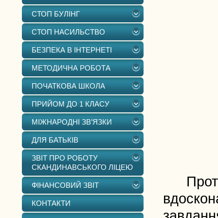
СТОП БУЛІНГ
СТОП НАСИЛЬСТВО
БЕЗПЕКА В ІНТЕРНЕТІ
МЕТОДИЧНА РОБОТА
ПОЧАТКОВА ШКОЛА
ПРИЙОМ ДО 1 КЛАСУ
МІЖНАРОДНІ ЗВ’ЯЗКИ
ДЛЯ БАТЬКІВ
ЗВІТ ПРО РОБОТУ
СКАНДИНАВСЬКОГО ЛІЦЕЮ
Протяго
ФІНАНСОВИЙ ЗВІТ
вдоскон
КОНТАКТИ
завдання