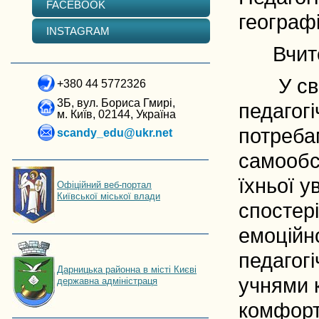
FACEBOOK
географ
INSTAGRAM
Вчитель
У своїй
+380 44 5772326
3Б, вул. Бориса Гмирі,
педагогі
м. Київ, 02144, Україна
потребам
scandy_edu@ukr.net
самообс
їхньої у
Офіційний веб-портал
Київської міської влади
спостері
емоційн
педагог
Дарницька районна в місті Києві
учнями 
державна адміністраця
комфорт