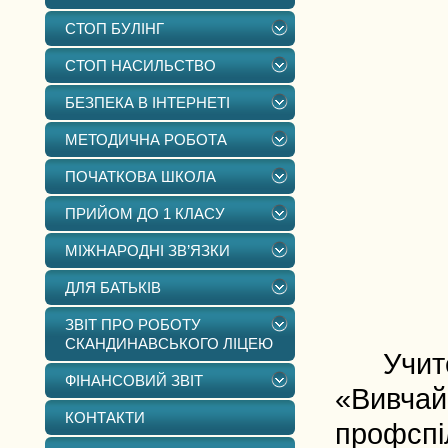
СТОП БУЛІНГ
СТОП НАСИЛЬСТВО
БЕЗПЕКА В ІНТЕРНЕТІ
МЕТОДИЧНА РОБОТА
ПОЧАТКОВА ШКОЛА
ПРИЙОМ ДО 1 КЛАСУ
МІЖНАРОДНІ ЗВ’ЯЗКИ
ДЛЯ БАТЬКІВ
ЗВІТ ПРО РОБОТУ
СКАНДИНАВСЬКОГО ЛІЦЕЮ
Учитель
ФІНАНСОВИЙ ЗВІТ
«Вивчай 
КОНТАКТИ
профспіл