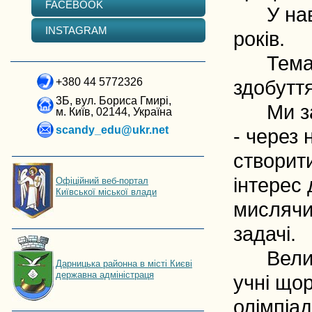
FACEBOOK
У навча
INSTAGRAM
років.
Тема на
+380 44 5772326
здобуття
3Б, вул. Бориса Гмирі,
Ми загл
м. Київ, 02144, Україна
scandy_edu@ukr.net
- через 
створити
інтерес 
Офіційний веб-портал
Київської міської влади
мислячих
задачі. 
Велику 
Дарницька районна в місті Києві
державна адміністраця
учні що
олімпіад