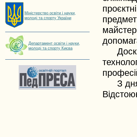
проєктні
Мiнiстерство освiти і науки,
предмет
молоді та спорту України
майстер
допомаг
Департамент освіти і науки,
молоді та спорту Києва
Доскона
техноло
професі
З дня з
Відстоюю