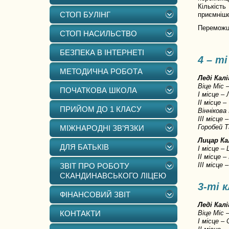
Кількість
СТОП БУЛІНГ
приємніше
Переможці
СТОП НАСИЛЬСТВО
БЕЗПЕКА В ІНТЕРНЕТІ
4 – ті
МЕТОДИЧНА РОБОТА
Леді Калі
Віце Міс 
ПОЧАТКОВА ШКОЛА
І місце –
ІІ місце 
ПРИЙОМ ДО 1 КЛАСУ
Віннікова
ІІІ місце
Горобей Т
МІЖНАРОДНІ ЗВ’ЯЗКИ
Лицар Ка
ДЛЯ БАТЬКІВ
І місце –
ІІ місце 
ІІІ місце
ЗВІТ ПРО РОБОТУ
СКАНДИНАВСЬКОГО ЛІЦЕЮ
3-ті 
ФІНАНСОВИЙ ЗВІТ
Леді Кал
КОНТАКТИ
Віце Міс 
І місце –