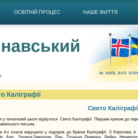
ОСВІТНІЙ ПРОЦЕС
НАШЕ ЖИТТЯ
навський
а
о Каліграфії
Свято Каліграфі
я у початковій школі відбулося Свято Каліграфії. Першим кроком до пер
равильного письма.
та 4-х класів вирушили у подорож до Країни Каліграфії. Її Королева з
ів. Але Зошити-Замазури, Лінь, Тітонька Помилка, Двійка, Нечипур