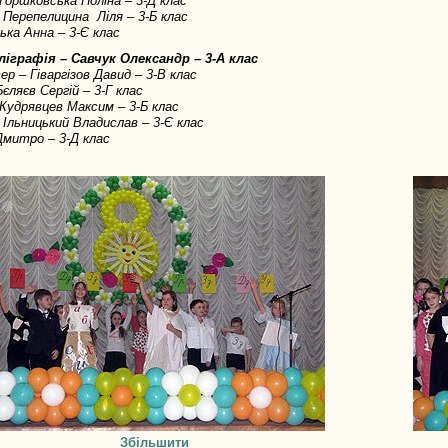
– Горшковська Поліна – 3-Д клас
 – Перепелицина Ліля – 3-Б клас
ка Анна – 3-Є клас
ліграфія – Савчук Олександр – 3-А клас
ер – Гіваргізов Давид – 3-В клас
Бєляєв Сергій – 3-Г клас
– Кудрявцев Максим – 3-Б клас
 – Ільницький Владислав – 3-Є клас
митро – 3-Д клас
Збільшити