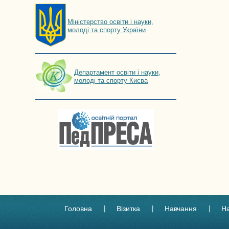
Мiнiстерство освiти і науки,
молоді та спорту України
Департамент освіти і науки,
молоді та спорту Києва
Головна
Візитка
Навчання
Н