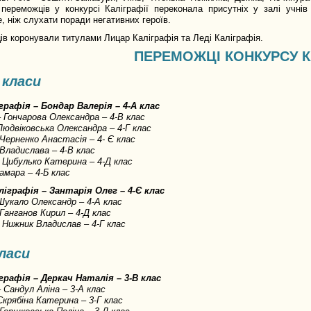
 переможців у конкурсі Каліграфії переконала присутніх у залі учні
, ніж слухати поради негативних героїв.
в коронували титулами Лицар Каліграфія та Леді Каліграфія.
ПЕРЕМОЖЦІ КОНКУРСУ К
 класи
графія – Бондар Валерія – 4-А клас
– Гончарова Олександра – 4-В клас
 Людвіковська Олександра – 4-Г клас
– Черненко Анастасія – 4- Є клас
 Владислава – 4-В клас
 – Цибулько Катерина – 4-Д клас
амара – 4-Б клас
ліграфія – Зантарія Олег – 4-Є клас
 Шукало Олександр – 4-А клас
– Ганганов Кирил – 4-Д клас
 – Нижник Владислав – 4-Г клас
класи
іграфія – Деркач Наталія – 3-В клас
– Сандул Аліна – 3-А клас
 Скрябіна Катерина – 3-Г клас