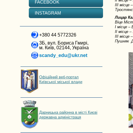
ІІ місце 
FACEBOOK
ІІІ місце
Тростянсь
INSTAGRAM
Лицар Ка
Віце Міст
І місце – 
ІІ місце 
+380 44 5772326
ІІІ місце
Пушняк Д
3Б, вул. Бориса Гмирі,
м. Київ, 02144, Україна
scandy_edu@ukr.net
Офіційний веб-портал
Київської міської влади
Дарницька районна в місті Києві
державна адміністраця