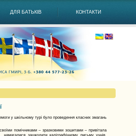
ДЛЯ БАТЬКІВ
КОНТАКТИ
ї
емоги у шкільному турі було проведення класних змагань
і своїми помічниками – зразковими зошитами – привітала
а намагалися зашкодити каліграфічному письму учнів.