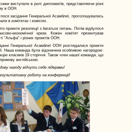
сники виступали в ролі дипломатів, представляючи різні
ому в ООН.
дбулося засідання Генеральної Асамблеї, проголошувались
ли в комітетах і комісіях.
о проекти резолюції з багатьох питань. Потім відбулося
нсово-економічної кризи. Кожен комітет презентував
і "Альфа" і різних проектів ООН.
іданні Генеральної Асамблеї ООН розглядалися проекти
цій. Наша команда була відзначена особливою нагородою:
екцію класиків 19 сторіччя. Також член нашої команди, що
 промову англійською.
дову нагоду відчути себе лідерами!
 результативну роботу на конференції!