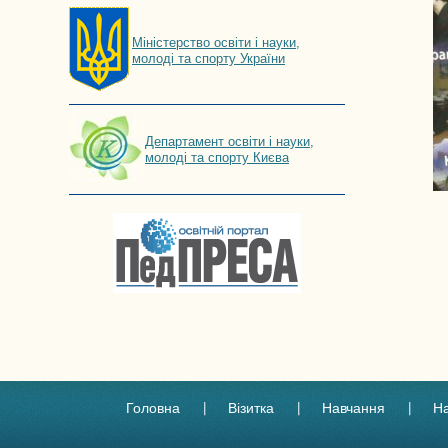
Мiнiстерство освiти і науки,
молоді та спорту України
Департамент освіти і науки,
молоді та спорту Києва
Головна
Візитка
Навчання
Н