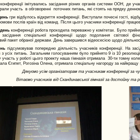
конференції імітувались засідання різних органів системи ООН, де уча
 брали участь в обговоренні поточних питань, які стоять на прядку денн
день
гри відбулось відкриття конференції. Виступали почесні гості, ві
ромови послів країн від команд. Після цього учасники конференції працюва
 день
конференції робота проходила переважно у комітетах. Було прийнят
 засідання спеціальної конференції щодо подолання світової фіна
вий пакет обраної держави. День завершився відеосесією щодо діяльност
ень
підсумовував попередню діяльність учасників конференції. На зас
 з усіх питань. Загальним голосуванням було прийнято 9 із 10 резолю
у участь у роботі цього проекту наша гімназія отримала 30-ти томну кол
ала Єгипет, Рогозіна Олена, отримала спеціальну нагороду за найкращу
Дякуємо усім організаторам та учасникам конференції за чу
Вітаємо учасників від Скандинавської гімназії за достойну та