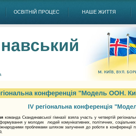
ОСВІТНІЙ ПРОЦЕС
НАШЕ ЖИТТЯ
навський
а
егіональна конференція "Модель ООН. Киї
ІV регіональна конференція "Модел
ня
команда Скандинавської гімназії взяла участь у четвертій регіона
формування у молодих людей комунікативних, політичних, соціальних 
міжнародними проблемами шляхом залучення до роботи в конференції п
й.