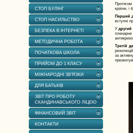
Протягом 
СТОП БУЛІНГ
країни, і
Перший 
СТОП НАСИЛЬСТВО
вступні п
У
другий
БЕЗПЕКА В ІНТЕРНЕТІ
пленарне
антикризо
МЕТОДИЧНА РОБОТА
Третій д
резолюцій
ПОЧАТКОВА ШКОЛА
за активн
презентув
ПРИЙОМ ДО 1 КЛАСУ
МІЖНАРОДНІ ЗВ’ЯЗКИ
ДЛЯ БАТЬКІВ
ЗВІТ ПРО РОБОТУ
СКАНДИНАВСЬКОГО ЛІЦЕЮ
ФІНАНСОВИЙ ЗВІТ
КОНТАКТИ