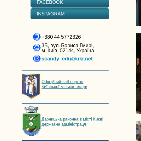
FACEBOOK
INSTAGRAM
+380 44 5772326
3Б, вул. Бориса Гмирі,
м. Київ, 02144, Україна
scandy_edu@ukr.net
Офіційний веб-портал
Київської міської влади
Дарницька районна в місті Києві
державна адміністраця