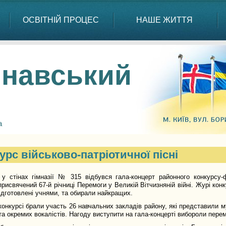
ОСВІТНІЙ ПРОЦЕС
НАШЕ ЖИТТЯ
навський
а
урс військово-патріотичної пісні
 у стінах гімназії № 315 відбувся гала-концерт районного конкурсу-ф
присвячений 67-й річниці Перемоги у Великій Вітчизняній війні. Журі к
ідготовлені учнями, та обирали найкращих.
конкурсі брали участь 26 навчальних закладів району, які представили му
та окремих вокалістів. Нагоду виступити на гала-концерті вибороли пере