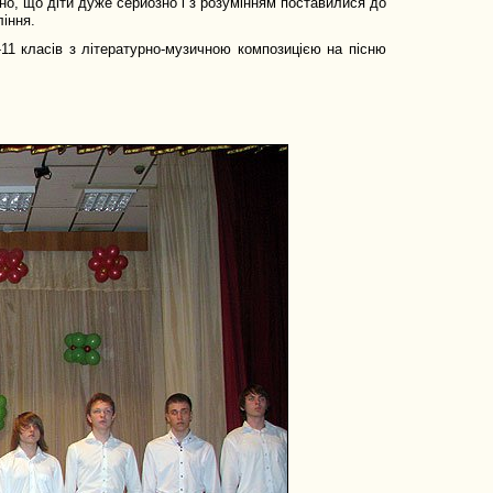
но, що діти дуже серйозно і з розумінням поставилися до
іння.
-11 класів з літературно-музичною композицією на пісню