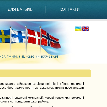
ДЛЯ БАТЬКІВ
КОНТАКТИ
естивалю військово-патріотичної пісні «Пісні, обпалені
онкурсу-фестивалю протягом декількох тижнів переглядали
зично-літературні композиції, хорові колективи, вокальні
можці з чотирнадцяти шкіл району.