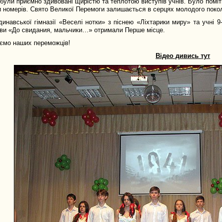
були приємно здивовані щирістю та теплотою виступів учнів. Було поміт
и номерів. Свято Великої Перемоги залишається в серцях молодого покол
инавської гімназії «Веселі нотки» з піснею «Ліхтарики миру» та учні 9
ви «До свидания, мальчики…» отримали Перше місце.
ємо наших переможців!
Відео дивись тут