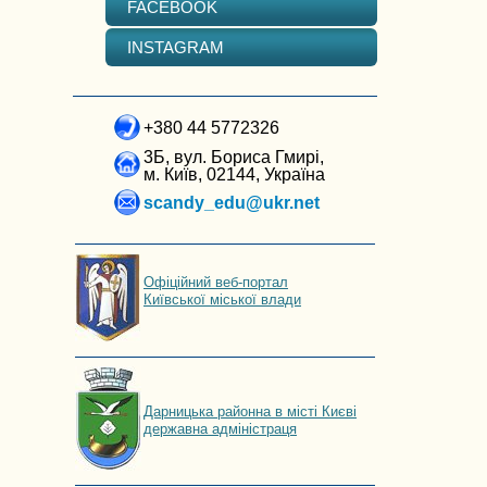
FACEBOOK
INSTAGRAM
+380 44 5772326
3Б, вул. Бориса Гмирі,
м. Київ, 02144, Україна
scandy_edu@ukr.net
Офіційний веб-портал
Київської міської влади
Дарницька районна в місті Києві
державна адміністраця