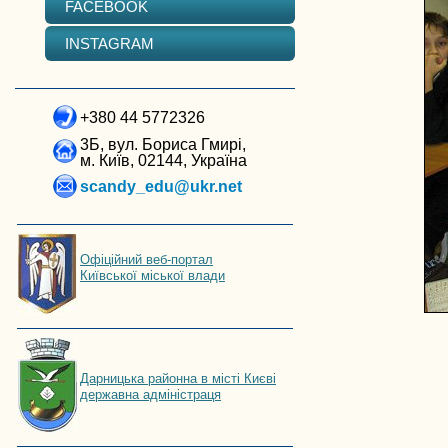
FACEBOOK
INSTAGRAM
+380 44 5772326
3Б, вул. Бориса Гмирі,
м. Київ, 02144, Україна
scandy_edu@ukr.net
Офіційний веб-портал
Київської міської влади
Дарницька районна в місті Києві
державна адміністраця