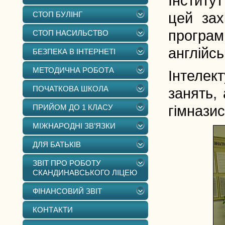
Інститут
СТОП БУЛІНГ
цей зах
програ
СТОП НАСИЛЬСТВО
англійсь
БЕЗПЕКА В ІНТЕРНЕТІ
МЕТОДИЧНА РОБОТА
Інтелек
ПОЧАТКОВА ШКОЛА
занять,
ПРИЙОМ ДО 1 КЛАСУ
гімназис
МІЖНАРОДНІ ЗВ’ЯЗКИ
ДЛЯ БАТЬКІВ
ЗВІТ ПРО РОБОТУ
СКАНДИНАВСЬКОГО ЛІЦЕЮ
ФІНАНСОВИЙ ЗВІТ
КОНТАКТИ