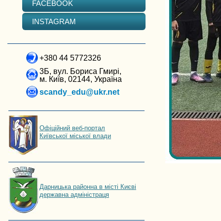
FACEBOOK
INSTAGRAM
+380 44 5772326
3Б, вул. Бориса Гмирі,
м. Київ, 02144, Україна
scandy_edu@ukr.net
Офіційний веб-портал
Київської міської влади
Дарницька районна в місті Києві
державна адміністраця