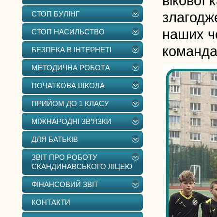
вікової 
СТОП БУЛІНГ
злагодже
наших че
СТОП НАСИЛЬСТВО
команда
БЕЗПЕКА В ІНТЕРНЕТІ
МЕТОДИЧНА РОБОТА
ПОЧАТКОВА ШКОЛА
ПРИЙОМ ДО 1 КЛАСУ
МІЖНАРОДНІ ЗВ’ЯЗКИ
ДЛЯ БАТЬКІВ
ЗВІТ ПРО РОБОТУ
СКАНДИНАВСЬКОГО ЛІЦЕЮ
ФІНАНСОВИЙ ЗВІТ
КОНТАКТИ