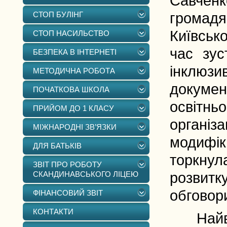
Савченк
СТОП БУЛІНГ
громад
Київсько
СТОП НАСИЛЬСТВО
час зус
БЕЗПЕКА В ІНТЕРНЕТІ
інклюз
МЕТОДИЧНА РОБОТА
докуме
ПОЧАТКОВА ШКОЛА
освітнь
ПРИЙОМ ДО 1 КЛАСУ
організ
МІЖНАРОДНІ ЗВ’ЯЗКИ
модифік
ДЛЯ БАТЬКІВ
торкну
ЗВІТ ПРО РОБОТУ
СКАНДИНАВСЬКОГО ЛІЦЕЮ
розвитк
обговор
ФІНАНСОВИЙ ЗВІТ
КОНТАКТИ
Найважл