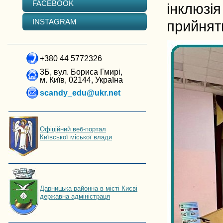
FACEBOOK
інклюзія
INSTAGRAM
прийняти
+380 44 5772326
3Б, вул. Бориса Гмирі,
м. Київ, 02144, Україна
scandy_edu@ukr.net
Офіційний веб-портал
Київської міської влади
Дарницька районна в місті Києві
державна адміністраця