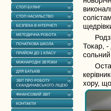
новорічн
СТОП БУЛІНГ
виконали
солістам
СТОП НАСИЛЬСТВО
щедрівк
БЕЗПЕКА В ІНТЕРНЕТІ
МЕТОДИЧНА РОБОТА
Родзинк
ПОЧАТКОВА ШКОЛА
Токар, 
ПРИЙОМ ДО 1 КЛАСУ
сольний 
МІЖНАРОДНІ ЗВ’ЯЗКИ
Останні
ДЛЯ БАТЬКІВ
керівни
ЗВІТ ПРО РОБОТУ
хору, щ
СКАНДИНАВСЬКОГО ЛІЦЕЮ
ФІНАНСОВИЙ ЗВІТ
КОНТАКТИ