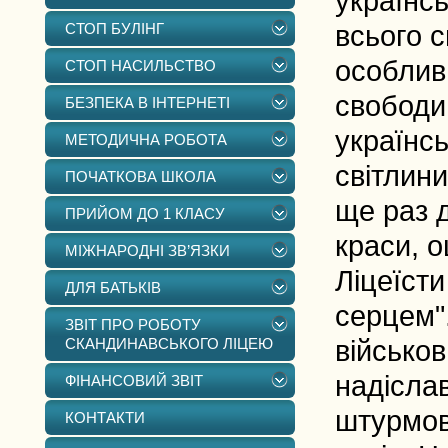
українс
СТОП БУЛІНГ
всього 
особлив
СТОП НАСИЛЬСТВО
свободи
БЕЗПЕКА В ІНТЕРНЕТІ
українс
МЕТОДИЧНА РОБОТА
світлини
ПОЧАТКОВА ШКОЛА
ще раз 
ПРИЙОМ ДО 1 КЛАСУ
краси, 
МІЖНАРОДНІ ЗВ’ЯЗКИ
Ліцеїсти
ДЛЯ БАТЬКІВ
серцем"
ЗВІТ ПРО РОБОТУ
СКАНДИНАВСЬКОГО ЛІЦЕЮ
військов
надіслав
ФІНАНСОВИЙ ЗВІТ
штурмово
КОНТАКТИ