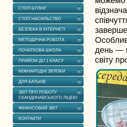
можемо с
СТОП БУЛІНГ
відзнач
співчутт
СТОП НАСИЛЬСТВО
завершен
БЕЗПЕКА В ІНТЕРНЕТІ
Особливо
МЕТОДИЧНА РОБОТА
день — 
ПОЧАТКОВА ШКОЛА
світу пр
ПРИЙОМ ДО 1 КЛАСУ
МІЖНАРОДНІ ЗВ’ЯЗКИ
ДЛЯ БАТЬКІВ
ЗВІТ ПРО РОБОТУ
СКАНДИНАВСЬКОГО ЛІЦЕЮ
ФІНАНСОВИЙ ЗВІТ
КОНТАКТИ