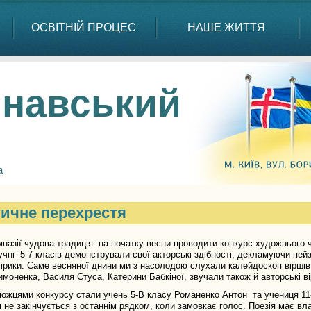
ОСВІТНІЙ ПРОЦЕС
НАШЕ ЖИТТЯ
навський
а
ичне перехрестя
зії чудова традиція: на початку весни проводити конкурс художнього ч
учні 5-7 класів демонстрували свої акторські здібності, декламуючи пей
ірики. Саме весняної днини ми з насолодою слухали калейдоскоп віршів 
моненка, Василя Стуса, Катерини Бабкіної, звучали також й авторські ві
ями конкурсу стали учень 5-В класу Романенко Антон та учениця 11-
 закінчується з останнім рядком, коли замовкає голос. Поезія має влас