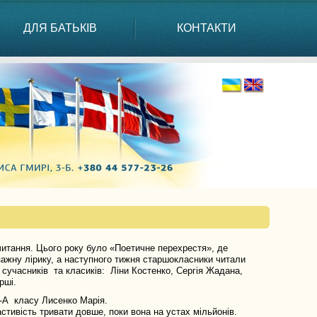
ДЛЯ БАТЬКІВ
КОНТАКТИ
итання. Цього року було «Поетичне перехрестя», де
зажну лірику, а наступного тижня старшокласники читали
сучасників та класиків: Ліни Костенко, Сергія Жадана,
рші.
А класу Лисенко Марія.
тивість тривати довше, поки вона на устах мільйонів.