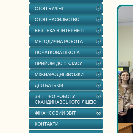
СТОП БУЛІНГ
СТОП НАСИЛЬСТВО
БЕЗПЕКА В ІНТЕРНЕТІ
МЕТОДИЧНА РОБОТА
ПОЧАТКОВА ШКОЛА
ПРИЙОМ ДО 1 КЛАСУ
МІЖНАРОДНІ ЗВ’ЯЗКИ
ДЛЯ БАТЬКІВ
ЗВІТ ПРО РОБОТУ
СКАНДИНАВСЬКОГО ЛІЦЕЮ
ФІНАНСОВИЙ ЗВІТ
КОНТАКТИ