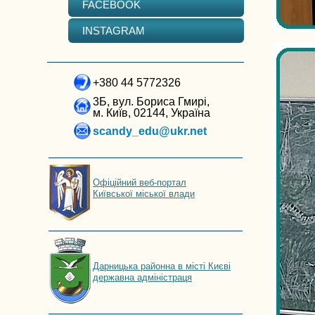
FACEBOOK
INSTAGRAM
+380 44 5772326
3Б, вул. Бориса Гмирі,
м. Київ, 02144, Україна
scandy_edu@ukr.net
Офіційний веб-портал
Київської міської влади
Дарницька районна в місті Києві
державна адміністраця