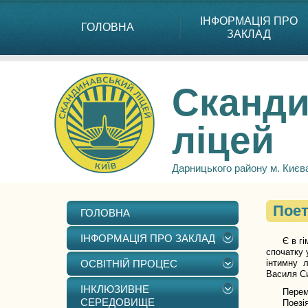
ІНФОРМАЦІЯ ПРО
ГОЛОВНА
ЗАКЛАД
Сканди
ліцей
Дарницького району м. Києв
Поет
ГОЛОВНА
ІНФОРМАЦІЯ ПРО ЗАКЛАД
Є в гімна
спочатку 
ОСВІТНІЙ ПРОЦЕС
інтимну л
Василя Си
ІНКЛЮЗИВНЕ
Переможц
СЕРЕДОВИЩЕ
Поезія не