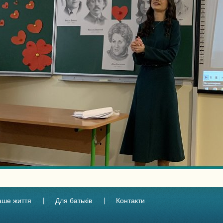
аше життя
Для батьків
Контакти