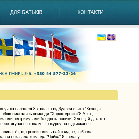
ДЛЯ БАТЬКІВ
КОНТАКТИ
ля учнів паралелі 8-х класів відбулося свято "Козацькі
ж собою змагались команди "Характерники"8-А кл.,
 команди підтримували їх однокласники. Хлопці й дівчата
с перетягування канату і конкурсу на відтискання.
 прислів'я, що розсипались найшвидше, зібрала
кання показала команда "Чайка" 8-Г класу.