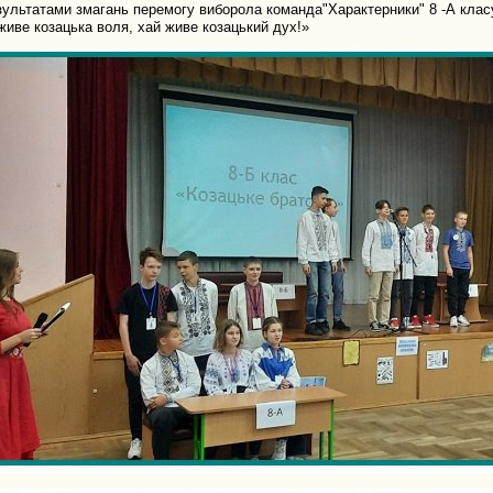
ьтатами змагань перемогу виборола команда"Характерники" 8 -А клас
е козацька воля, хай живе козацький дух!»