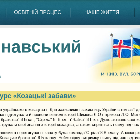
ОСВІТНІЙ ПРОЦЕС
НАШЕ ЖИТТЯ
навський
а
урс «Козацькі забави»
я українського козацтва і Дня захисників і захисниць України в гімназії д
яке підготували й провели вчителі історії Шимова Л.О і Брикова Л.О. Мі
 братство" 8-Б кл., "Стріла" 8 -В кл. і"Чайка" 8-Г кл. Дуже активно свої
трували свої знання з історії козацтва, а також спритність і силу під ча
и в перетягуванні канату була команда"Стріла"8-В класу. А козацькі
Козацьке братство" 8-Б класу. Неймовірну витримку і силу під час відтис