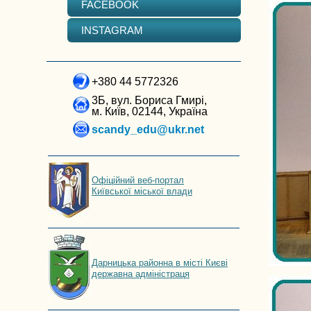
FACEBOOK
INSTAGRAM
+380 44 5772326
3Б, вул. Бориса Гмирі,
м. Київ, 02144, Україна
scandy_edu@ukr.net
Офіційний веб-портал
Київської міської влади
Дарницька районна в місті Києві
державна адміністраця