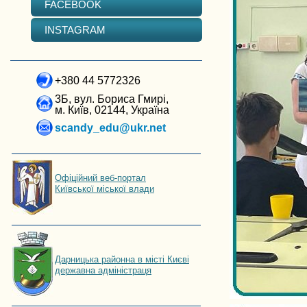
FACEBOOK
INSTAGRAM
+380 44 5772326
3Б, вул. Бориса Гмирі,
м. Київ, 02144, Україна
scandy_edu@ukr.net
Офіційний веб-портал
Київської міської влади
Дарницька районна в місті Києві
державна адміністраця