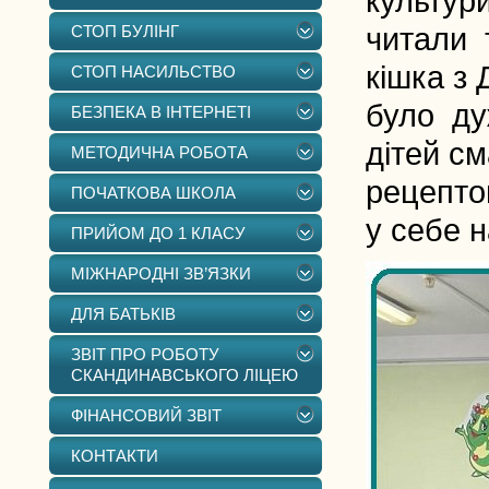
культури
СТОП БУЛІНГ
читали 
кішка з
СТОП НАСИЛЬСТВО
було дуж
БЕЗПЕКА В ІНТЕРНЕТІ
дітей с
МЕТОДИЧНА РОБОТА
рецепто
ПОЧАТКОВА ШКОЛА
у себе 
ПРИЙОМ ДО 1 КЛАСУ
МІЖНАРОДНІ ЗВ’ЯЗКИ
ДЛЯ БАТЬКІВ
ЗВІТ ПРО РОБОТУ
СКАНДИНАВСЬКОГО ЛІЦЕЮ
ФІНАНСОВИЙ ЗВІТ
КОНТАКТИ