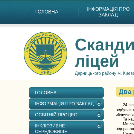
ІНФОРМАЦІЯ ПРО
ГОЛОВНА
ЗАКЛАД
Сканди
ліцей
Дарницького району м. Києв
Два 
ГОЛОВНА
ІНФОРМАЦІЯ ПРО ЗАКЛАД
24 лютого
відбувают
ОСВІТНІЙ ПРОЦЕС
обличчя в
Та наша з
Ми продов
ІНКЛЮЗИВНЕ
відправля
СЕРЕДОВИЩЕ
Слава Ук