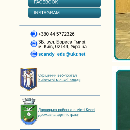
FACEBOOK
INSTAGRAM
+380 44 5772326
3Б, вул. Бориса Гмирі,
м. Київ, 02144, Україна
scandy_edu@ukr.net
Офіційний веб-портал
Київської міської влади
Дарницька районна в місті Києві
державна адміністраця