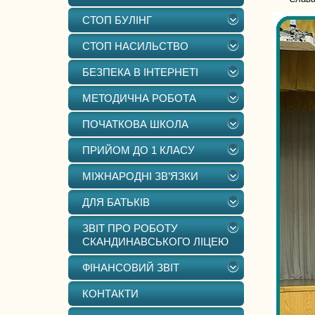
СТОП БУЛІНГ
СТОП НАСИЛЬСТВО
БЕЗПЕКА В ІНТЕРНЕТІ
МЕТОДИЧНА РОБОТА
ПОЧАТКОВА ШКОЛА
ПРИЙОМ ДО 1 КЛАСУ
МІЖНАРОДНІ ЗВ’ЯЗКИ
ДЛЯ БАТЬКІВ
ЗВІТ ПРО РОБОТУ
СКАНДИНАВСЬКОГО ЛІЦЕЮ
ФІНАНСОВИЙ ЗВІТ
КОНТАКТИ