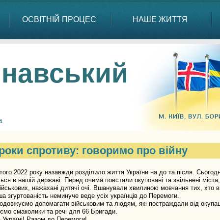
ОСВІТНІЙ ПРОЦЕС
НАШЕ ЖИТТЯ
навський
а
роки спротиву: говоримо про війну
 2022 року назавжди розділило життя України на до та після. Сьогодні у
ься в нашій державі. Перед очима повстали окуповані та звільнені міста,
ійськових, нажахані дитячі очі. Вшанували хвилиною мовчання тих, хто в
гуртованість неминуче веде усіх українців до Перемоги.
жуємо допомагати військовим та людям, які постраждали від окупації: 
ємо смаколики та речі для 66 Бригади.
раїні! Разом до Перемоги!