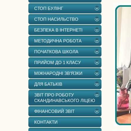
СТОП БУЛІНГ
СТОП НАСИЛЬСТВО
БЕЗПЕКА В ІНТЕРНЕТІ
МЕТОДИЧНА РОБОТА
ПОЧАТКОВА ШКОЛА
ПРИЙОМ ДО 1 КЛАСУ
МІЖНАРОДНІ ЗВ’ЯЗКИ
ДЛЯ БАТЬКІВ
ЗВІТ ПРО РОБОТУ
СКАНДИНАВСЬКОГО ЛІЦЕЮ
ФІНАНСОВИЙ ЗВІТ
КОНТАКТИ