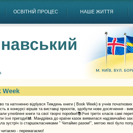
ОСВІТНІЙ ПРОЦЕС
НАШЕ ЖИТТЯ
навський
а
k Week
а натхненно відбувся Тиждень книги ( Book Week) в учнів початкових кл
сть в конкурсі віршів та виставці проєктів, здобули нове досягнення - ви
али улюблені книги та свої творчі поробки!📚Учні третіх класів самі пере
и їхні пригоди!🎎. Мандрівка до країни казок виявилася надзвичайно з
ала зустріч із старшокласниками " Читаймо разом!", метою якої було поп
таємо - перемагаємо!