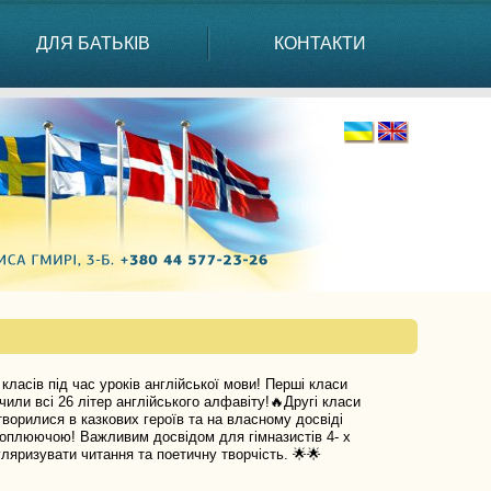
ДЛЯ БАТЬКІВ
КОНТАКТИ
асів під час уроків англійської мови! Перші класи
вчили всі 26 літер англійського алфавіту!🔥Другі класи
творилися в казкових героїв та на власному досвіді
ахоплюючою! Важливим досвідом для гімназистів 4- х
уляризувати читання та поетичну творчість. 🌟🌟