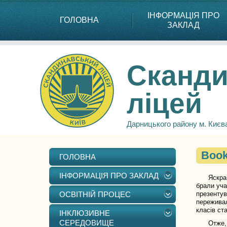
ІНФОРМАЦІЯ ПРО
ГОЛОВНА
ЗАКЛАД
Сканди
ліцей
Дарницького району м. Києв
Boo
ГОЛОВНА
ІНФОРМАЦІЯ ПРО ЗАКЛАД
Яскраво т
брали уча
ОСВІТНІЙ ПРОЦЕС
презентув
переживал
класів ст
ІНКЛЮЗИВНЕ
СЕРЕДОВИЩЕ
Отже, чи