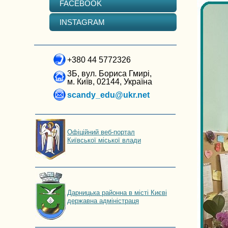
FACEBOOK
INSTAGRAM
+380 44 5772326
3Б, вул. Бориса Гмирі,
м. Київ, 02144, Україна
scandy_edu@ukr.net
Офіційний веб-портал
Київської міської влади
Дарницька районна в місті Києві
державна адміністраця