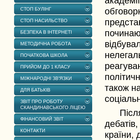
академії
СТОП БУЛІНГ
обговор
предста
СТОП НАСИЛЬСТВО
починаю
БЕЗПЕКА В ІНТЕРНЕТІ
відбува
МЕТОДИЧНА РОБОТА
нелегаль
ПОЧАТКОВА ШКОЛА
реагува
ПРИЙОМ ДО 1 КЛАСУ
політичн
МІЖНАРОДНІ ЗВ’ЯЗКИ
також н
ДЛЯ БАТЬКІВ
соціальн
ЗВІТ ПРО РОБОТУ
СКАНДИНАВСЬКОГО ЛІЦЕЮ
Після д
ФІНАНСОВИЙ ЗВІТ
дебатів,
КОНТАКТИ
країни,