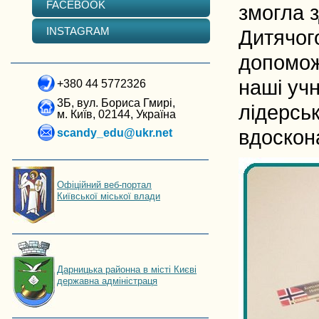
FACEBOOK
змогла з
INSTAGRAM
Дитячог
допомож
наші уч
+380 44 5772326
3Б, вул. Бориса Гмирі,
лідерсь
м. Київ, 02144, Україна
вдоскон
scandy_edu@ukr.net
Офіційний веб-портал
Київської міської влади
Дарницька районна в місті Києві
державна адміністраця