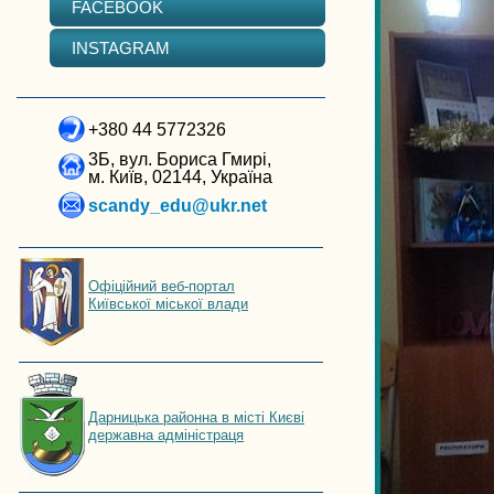
FACEBOOK
INSTAGRAM
+380 44 5772326
3Б, вул. Бориса Гмирі,
м. Київ, 02144, Україна
scandy_edu@ukr.net
Офіційний веб-портал
Київської міської влади
Дарницька районна в місті Києві
державна адміністраця