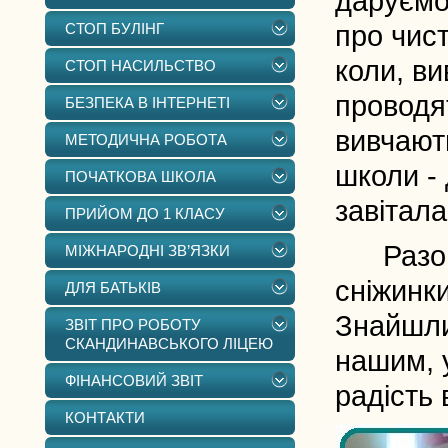
даруємо
СТОП БУЛІНГ
про чист
коли, ви
СТОП НАСИЛЬСТВО
проводят
БЕЗПЕКА В ІНТЕРНЕТІ
вивчають
МЕТОДИЧНА РОБОТА
школи - 
ПОЧАТКОВА ШКОЛА
завітала
ПРИЙОМ ДО 1 КЛАСУ
Разом м
МІЖНАРОДНІ ЗВ’ЯЗКИ
сніжинки
ДЛЯ БАТЬКІВ
Знайшли 
ЗВІТ ПРО РОБОТУ
СКАНДИНАВСЬКОГО ЛІЦЕЮ
нашим, у
ФІНАНСОВИЙ ЗВІТ
радість 
КОНТАКТИ