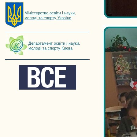
Мiнiстерство освiти і науки,
молоді та спорту України
Департамент освіти і науки,
молоді та спорту Києва