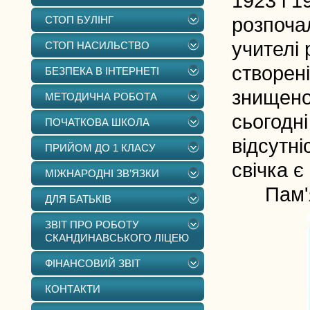
1923 і 1
СТОП БУЛІНГ
розпочал
учителі 
СТОП НАСИЛЬСТВО
створен
БЕЗПЕКА В ІНТЕРНЕТІ
знищено 
МЕТОДИЧНА РОБОТА
сьогодні
ПОЧАТКОВА ШКОЛА
відсутні
ПРИЙОМ ДО 1 КЛАСУ
свічка є
МІЖНАРОДНІ ЗВ’ЯЗКИ
Пам'я
ДЛЯ БАТЬКІВ
ЗВІТ ПРО РОБОТУ
СКАНДИНАВСЬКОГО ЛІЦЕЮ
ФІНАНСОВИЙ ЗВІТ
КОНТАКТИ