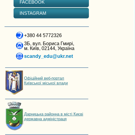
FACEBOOK
INSTAGRAM
+380 44 5772326
3Б, вул. Бориса Гмирі,
м. Київ, 02144, Україна
scandy_edu@ukr.net
Офіційний веб-портал
Київської міської влади
Дарницька районна в місті Києві
державна адміністраця