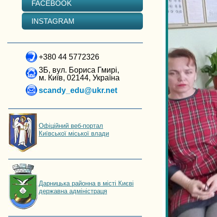
FACEBOOK
INSTAGRAM
+380 44 5772326
3Б, вул. Бориса Гмирі,
м. Київ, 02144, Україна
scandy_edu@ukr.net
Офіційний веб-портал
Київської міської влади
Дарницька районна в місті Києві
державна адміністраця