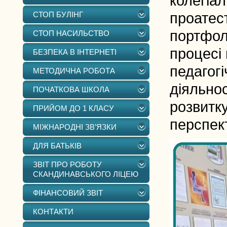
колегіал
СТОП БУЛІНГ
проатест
портфолі
СТОП НАСИЛЬСТВО
процесі 
БЕЗПЕКА В ІНТЕРНЕТІ
педагогі
МЕТОДИЧНА РОБОТА
діяльнос
ПОЧАТКОВА ШКОЛА
розвитку
ПРИЙОМ ДО 1 КЛАСУ
перспек
МІЖНАРОДНІ ЗВ’ЯЗКИ
ДЛЯ БАТЬКІВ
ЗВІТ ПРО РОБОТУ
СКАНДИНАВСЬКОГО ЛІЦЕЮ
ФІНАНСОВИЙ ЗВІТ
КОНТАКТИ