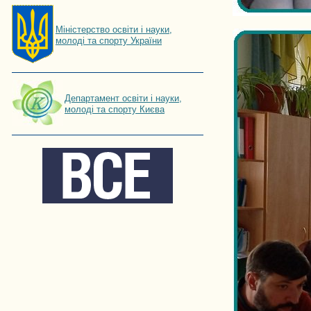
Мiнiстерство освiти і науки,
молоді та спорту України
Департамент освіти і науки,
молоді та спорту Києва