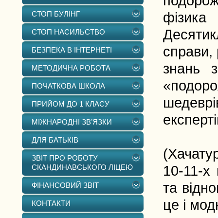
подорож
СТОП БУЛІНГ
фізика
Десятик
СТОП НАСИЛЬСТВО
справи, 
БЕЗПЕКА В ІНТЕРНЕТІ
знань з
МЕТОДИЧНА РОБОТА
«подоро
ПОЧАТКОВА ШКОЛА
шедевр
ПРИЙОМ ДО 1 КЛАСУ
експерті
МІЖНАРОДНІ ЗВ’ЯЗКИ
Вчител
ДЛЯ БАТЬКІВ
(Хачату
ЗВІТ ПРО РОБОТУ
СКАНДИНАВСЬКОГО ЛІЦЕЮ
10-11-х
та відн
ФІНАНСОВИЙ ЗВІТ
це і модн
КОНТАКТИ