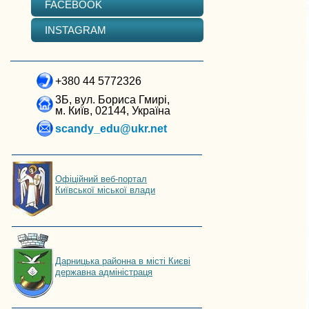
FACEBOOK
INSTAGRAM
+380 44 5772326
3Б, вул. Бориса Гмирі,
м. Київ, 02144, Україна
scandy_edu@ukr.net
Офіційний веб-портал
Київської міської влади
Дарницька районна в місті Києві
державна адміністраця