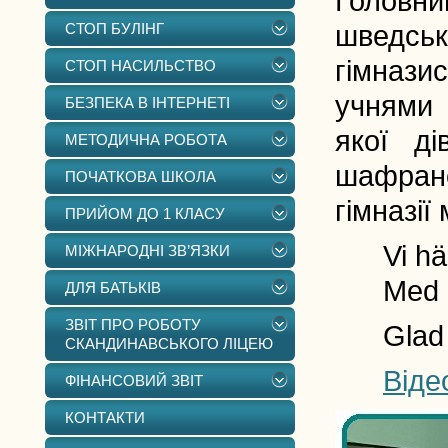
Головний
СТОП БУЛІНГ
шведсь
гімназис
СТОП НАСИЛЬСТВО
учнями 
БЕЗПЕКА В ІНТЕРНЕТІ
якої ді
МЕТОДИЧНА РОБОТА
шафран
ПОЧАТКОВА ШКОЛА
гімназі
ПРИЙОМ ДО 1 КЛАСУ
Vi häls
МІЖНАРОДНІ ЗВ’ЯЗКИ
Med ljus
ДЛЯ БАТЬКІВ
ЗВІТ ПРО РОБОТУ
Glad Luc
СКАНДИНАВСЬКОГО ЛІЦЕЮ
Віде
ФІНАНСОВИЙ ЗВІТ
КОНТАКТИ