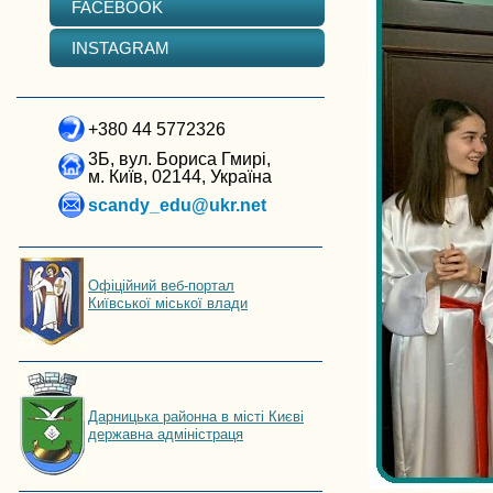
FACEBOOK
INSTAGRAM
+380 44 5772326
3Б, вул. Бориса Гмирі,
м. Київ, 02144, Україна
scandy_edu@ukr.net
Офіційний веб-портал
Київської міської влади
Дарницька районна в місті Києві
державна адміністраця