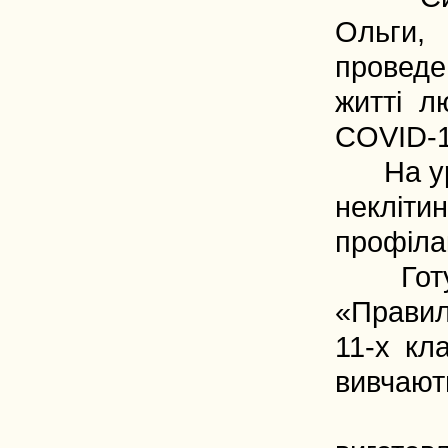
Ольги,
проведен
житті л
COVID-1
На урок
некліт
профіла
Готуючи
«Правиль
11-х кл
вивчают
Під ча