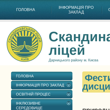
ІНФОРМАЦІЯ ПРО
ГОЛОВНА
ЗАКЛАД
Скандин
ліцей
Дарницького району м. Києва
Фест
ГОЛОВНА
дисци
ІНФОРМАЦІЯ ПРО ЗАКЛАД
ОСВІТНІЙ ПРОЦЕС
16 ли
ІНКЛЮЗИВНЕ
СЕРЕДОВИЩЕ