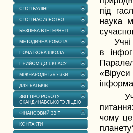
природн
СТОП БУЛІНГ
під гас
наука м
СТОП НАСИЛЬСТВО
сучасног
БЕЗПЕКА В ІНТЕРНЕТІ
Учні 10
МЕТОДИЧНА РОБОТА
в інфог
ПОЧАТКОВА ШКОЛА
Паралел
ПРИЙОМ ДО 1 КЛАСУ
«Віруси
МІЖНАРОДНІ ЗВ’ЯЗКИ
інформа
ДЛЯ БАТЬКІВ
Учні с
ЗВІТ ПРО РОБОТУ
СКАНДИНАВСЬКОГО ЛІЦЕЮ
питання
ФІНАНСОВИЙ ЗВІТ
чому це
КОНТАКТИ
планету