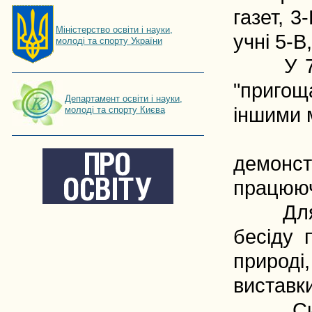
газет, 3
Мiнiстерство освiти і науки,
учні 5-В
молоді та спорту України
У 7-В к
"пригощ
Департамент освіти і науки,
іншими 
молоді та спорту Києва
Під ча
демонст
працююч
Для уч
бесіду 
природ
виставки
Силами