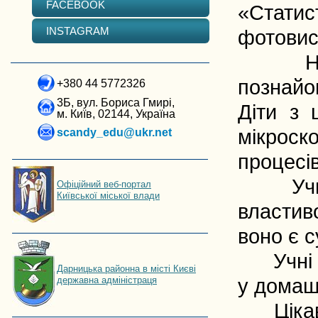
FACEBOOK
«Стати
INSTAGRAM
фотовис
Науков
познайо
+380 44 5772326
3Б, вул. Бориса Гмирі,
Діти з 
м. Київ, 02144, Україна
мікрос
scandy_edu@ukr.net
процесів
Учні 9-
Офіційний веб-портал
Київської міської влади
властив
воно є с
Учні 8-
Дарницька районна в місті Києві
державна адміністраця
у домаш
Цікавіс