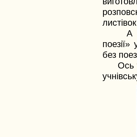
вигото
розповс
листіво
А під ч
поезії»
без поезі
Ось так
учнівськ