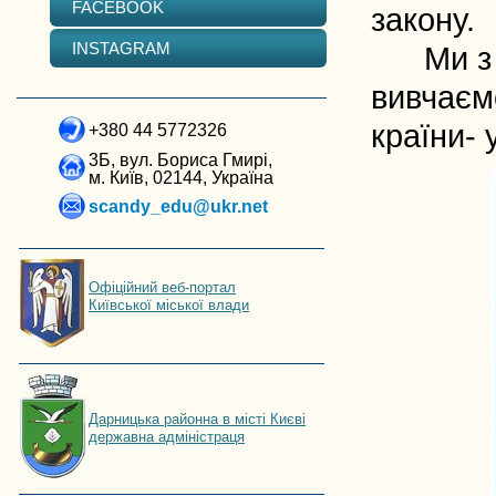
FACEBOOK
закону.
INSTAGRAM
Ми з уч
вивчаєм
країни- 
+380 44 5772326
3Б, вул. Бориса Гмирі,
м. Київ, 02144, Україна
scandy_edu@ukr.net
Офіційний веб-портал
Київської міської влади
Дарницька районна в місті Києві
державна адміністраця