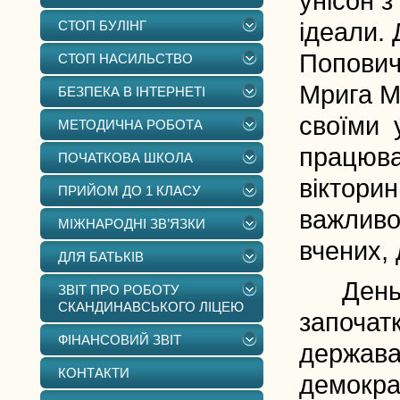
унісон з
СТОП БУЛІНГ
ідеали.
Попович
СТОП НАСИЛЬСТВО
Мрига М
БЕЗПЕКА В ІНТЕРНЕТІ
своїми 
МЕТОДИЧНА РОБОТА
працюва
ПОЧАТКОВА ШКОЛА
вікторин
ПРИЙОМ ДО 1 КЛАСУ
важливо
МІЖНАРОДНІ ЗВ’ЯЗКИ
вчених, 
ДЛЯ БАТЬКІВ
День Єв
ЗВІТ ПРО РОБОТУ
СКАНДИНАВСЬКОГО ЛІЦЕЮ
започатк
ФІНАНСОВИЙ ЗВІТ
держава
КОНТАКТИ
демокра