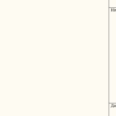
Ні
Да