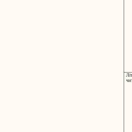
Лі
чи