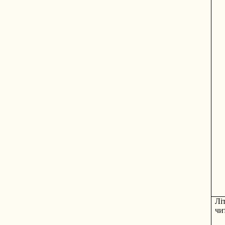
Лі
чи