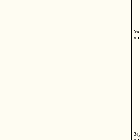
Ук
лі
За
лі