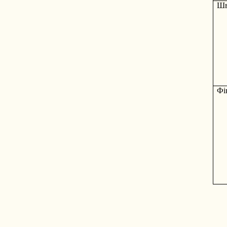
Шв
Фі