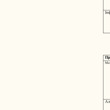
Ін
Пр
Ма
Ал