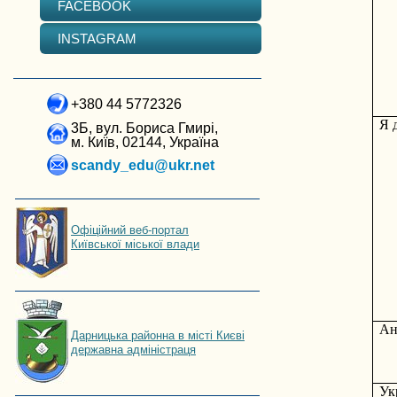
FACEBOOK
INSTAGRAM
+380 44 5772326
Я 
3Б, вул. Бориса Гмирі,
м. Київ, 02144, Україна
scandy_edu@ukr.net
Офіційний веб-портал
Київської міської влади
Ан
Дарницька районна в місті Києві
державна адміністраця
Ук