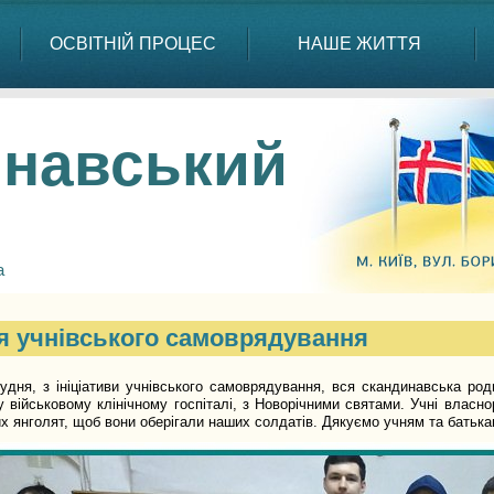
ОСВІТНІЙ ПРОЦЕС
НАШЕ ЖИТТЯ
навський
а
я учнівського самоврядування
я, з ініціативи учнівського самоврядування, вся скандинавська роди
 військовому клінічному госпіталі, з Новорічними святами. Учні власно
х янголят, щоб вони оберігали наших солдатів. Дякуємо учням та батька