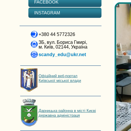
FACEBOOK
INSTAGRAM
+380 44 5772326
3Б, вул. Бориса Гмирі,
м. Київ, 02144, Україна
scandy_edu@ukr.net
Офіційний веб-портал
Київської міської влади
Дарницька районна в місті Києві
державна адміністраця