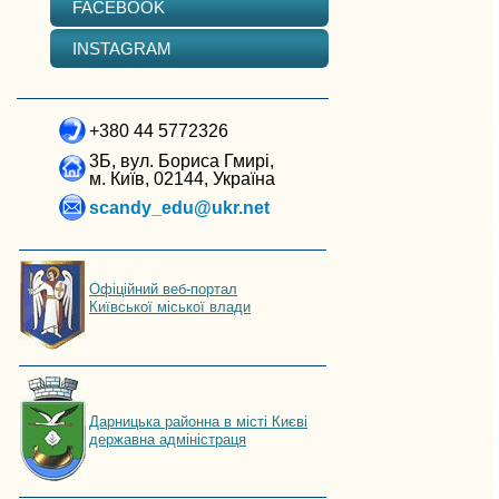
FACEBOOK
INSTAGRAM
+380 44 5772326
3Б, вул. Бориса Гмирі,
м. Київ, 02144, Україна
scandy_edu@ukr.net
Офіційний веб-портал
Київської міської влади
Дарницька районна в місті Києві
державна адміністраця