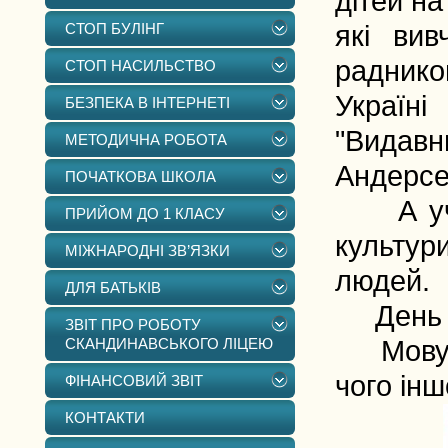
дітей на
СТОП БУЛІНГ
які вив
раднико
СТОП НАСИЛЬСТВО
Україн
БЕЗПЕКА В ІНТЕРНЕТІ
"Видавн
МЕТОДИЧНА РОБОТА
Андерсен
ПОЧАТКОВА ШКОЛА
А учні 
ПРИЙОМ ДО 1 КЛАСУ
культур
МІЖНАРОДНІ ЗВ’ЯЗКИ
людей.
ДЛЯ БАТЬКІВ
День ви
ЗВІТ ПРО РОБОТУ
СКАНДИНАВСЬКОГО ЛІЦЕЮ
Мову ве
чого інш
ФІНАНСОВИЙ ЗВІТ
КОНТАКТИ