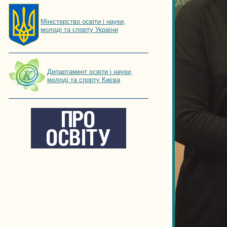
Мiнiстерство освiти і науки,
молоді та спорту України
Департамент освіти і науки,
молоді та спорту Києва