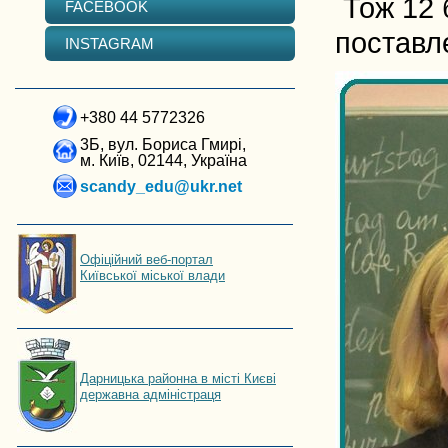
Тож 12 б
FACEBOOK
поставл
INSTAGRAM
+380 44 5772326
3Б, вул. Бориса Гмирі,
м. Київ, 02144, Україна
scandy_edu@ukr.net
Офіційний веб-портал
Київської міської влади
Дарницька районна в місті Києві
державна адміністраця