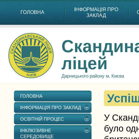
ІНФОРМАЦІЯ ПРО
ГОЛОВНА
ЗАКЛАД
Скандин
ліцей
Дарницького району м. Києва
Успіш
ГОЛОВНА
ІНФОРМАЦІЯ ПРО ЗАКЛАД
У Сканди
ОСВІТНІЙ ПРОЦЕС
було одн
ІНКЛЮЗИВНЕ
СЕРЕДОВИЩЕ