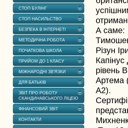
британсь
СТОП БУЛІНГ
успішним
отриман
СТОП НАСИЛЬСТВО
А саме:
БЕЗПЕКА В ІНТЕРНЕТІ
Тимошев
МЕТОДИЧНА РОБОТА
Різун Ір
ПОЧАТКОВА ШКОЛА
Капінус 
ПРИЙОМ ДО 1 КЛАСУ
рівень В
МІЖНАРОДНІ ЗВ’ЯЗКИ
Артема (
ДЛЯ БАТЬКІВ
А2).
ЗВІТ ПРО РОБОТУ
СКАНДИНАВСЬКОГО ЛІЦЕЮ
Сертифік
представ
ФІНАНСОВИЙ ЗВІТ
Михненк
КОНТАКТИ