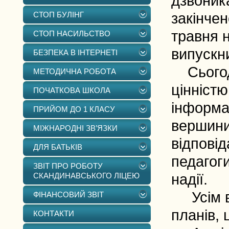
дзвоник
СТОП БУЛІНГ
закінчен
травня 
СТОП НАСИЛЬСТВО
випускн
БЕЗПЕКА В ІНТЕРНЕТІ
Сьогодн
МЕТОДИЧНА РОБОТА
цінністю
ПОЧАТКОВА ШКОЛА
інформац
ПРИЙОМ ДО 1 КЛАСУ
вершини
МІЖНАРОДНІ ЗВ’ЯЗКИ
відповід
ДЛЯ БАТЬКІВ
педагоги
ЗВІТ ПРО РОБОТУ
СКАНДИНАВСЬКОГО ЛІЦЕЮ
надії.
Усім ви
ФІНАНСОВИЙ ЗВІТ
планів, 
КОНТАКТИ