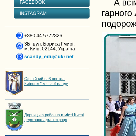
А всім 
FACEBOOK
гарного 
INSTAGRAM
подорож
+380 44 5772326
3Б, вул. Бориса Гмирі,
м. Київ, 02144, Україна
scandy_edu@ukr.net
Офіційний веб-портал
Київської міської влади
Дарницька районна в місті Києві
державна адміністраця