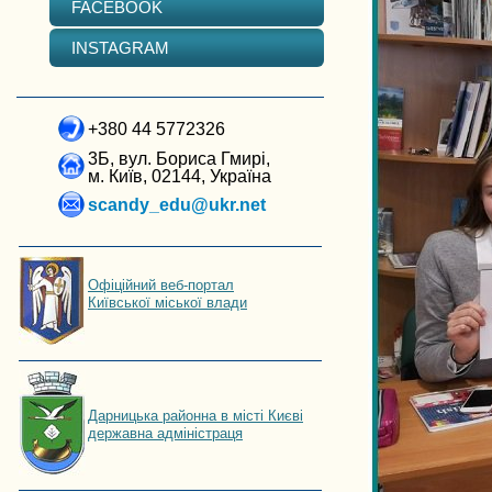
FACEBOOK
INSTAGRAM
+380 44 5772326
3Б, вул. Бориса Гмирі,
м. Київ, 02144, Україна
scandy_edu@ukr.net
Офіційний веб-портал
Київської міської влади
Дарницька районна в місті Києві
державна адміністраця