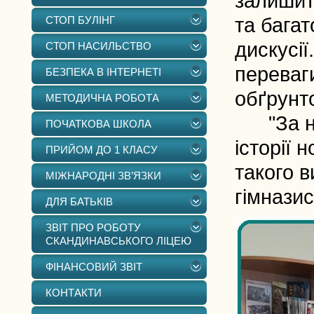
залишити
СТОП БУЛІНГ
та багат
дискусі
СТОП НАСИЛЬСТВО
переваги
БЕЗПЕКА В ІНТЕРНЕТІ
обґрунт
МЕТОДИЧНА РОБОТА
"За нам
ПОЧАТКОВА ШКОЛА
історії 
ПРИЙОМ ДО 1 КЛАСУ
такого в
МІЖНАРОДНІ ЗВ’ЯЗКИ
гімназис
ДЛЯ БАТЬКІВ
ЗВІТ ПРО РОБОТУ
СКАНДИНАВСЬКОГО ЛІЦЕЮ
ФІНАНСОВИЙ ЗВІТ
КОНТАКТИ