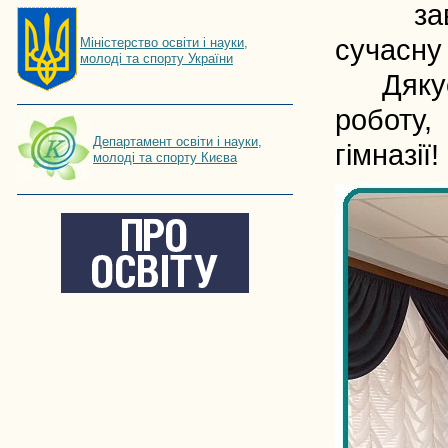
заверш
сучасну 
Мiнiстерство освiти і науки,
молоді та спорту України
Дякуємо
роботу,
Департамент освіти і науки,
гімназії!
молоді та спорту Києва