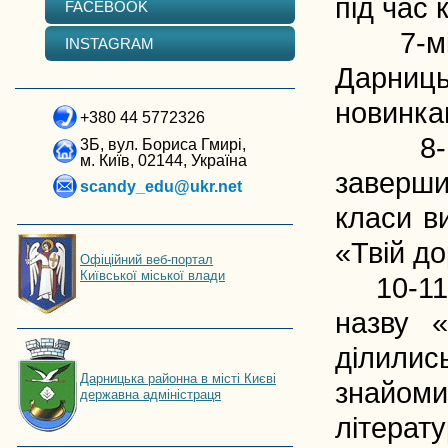
під час
FACEBOOK
7-мі кл
INSTAGRAM
Дарниць
новинкам
+380 44 5772326
8-мі к
3Б, вул. Бориса Гмирі,
м. Київ, 02144, Україна
заверши
scandy_edu@ukr.net
класи в
«Твій до
Офіційний веб-портал
Київської міської влади
10-11 к
назву «
ділили
Дарницька районна в місті Києві
знайоми
державна адміністраця
літерату