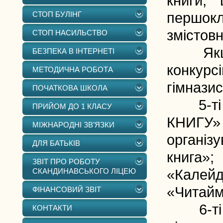
книги, 
СТОП БУЛІНГ
першокл
змістовн
СТОП НАСИЛЬСТВО
Якщо п
БЕЗПЕКА В ІНТЕРНЕТІ
конкурс
МЕТОДИЧНА РОБОТА
гімнази
ПОЧАТКОВА ШКОЛА
5-ті кл
ПРИЙОМ ДО 1 КЛАСУ
КНИГУ»
МІЖНАРОДНІ ЗВ’ЯЗКИ
організ
ДЛЯ БАТЬКІВ
книга»
ЗВІТ ПРО РОБОТУ
СКАНДИНАВСЬКОГО ЛІЦЕЮ
«Калей
«Читайм
ФІНАНСОВИЙ ЗВІТ
6-ті кл
КОНТАКТИ