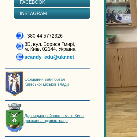
FACEBOOK
INSTAGRAM
+380 44 5772326
3Б, вул. Бориса Гмирі,
м. Київ, 02144, Україна
scandy_edu@ukr.net
Офіційний веб-портал
Київської міської влади
Дарницька районна в місті Києві
державна адміністраця