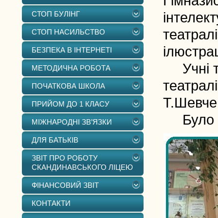
Гімназис
СТОП БУЛІНГ
інтелект
театралі
СТОП НАСИЛЬСТВО
ілюстра
БЕЗПЕКА В ІНТЕРНЕТІ
Учні та
МЕТОДИЧНА РОБОТА
театрал
ПОЧАТКОВА ШКОЛА
Т.Шевче
ПРИЙОМ ДО 1 КЛАСУ
Було ці
МІЖНАРОДНІ ЗВ’ЯЗКИ
ДЛЯ БАТЬКІВ
ЗВІТ ПРО РОБОТУ
СКАНДИНАВСЬКОГО ЛІЦЕЮ
ФІНАНСОВИЙ ЗВІТ
КОНТАКТИ