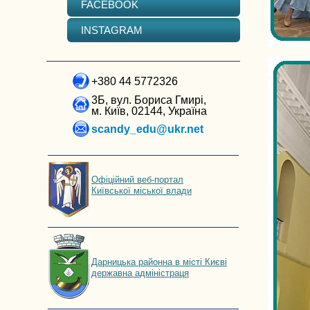
FACEBOOK
INSTAGRAM
+380 44 5772326
3Б, вул. Бориса Гмирі,
м. Київ, 02144, Україна
scandy_edu@ukr.net
Офіційний веб-портал
Київської міської влади
Дарницька районна в місті Києві
державна адміністраця