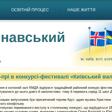
ОСВІТНІЙ ПРОЦЕС
НАШЕ ЖИТТЯ
навський
а
-прі в конкурсі-фестивалі «Київський ва
 в колонній залі КМДА відбувся традиційний районний конкурс-фестив
готувалися до нього довго й наполегливо, тому й перемога серед 11 шкіл
.
их випускників був присвячений героям Крут, адже музика Христини С
ного кінофільму.
куємо переможного виступу в столичному конкурсі, що відбудеться 18
ашим чудовим учням, вчителям і хореографам Олені Валієвій та Юлії 