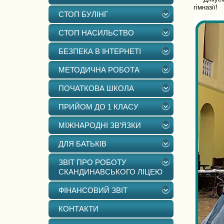
гімназії!
СТОП БУЛІНГ
СТОП НАСИЛЬСТВО
БЕЗПЕКА В ІНТЕРНЕТІ
МЕТОДИЧНА РОБОТА
ПОЧАТКОВА ШКОЛА
ПРИЙОМ ДО 1 КЛАСУ
МІЖНАРОДНІ ЗВ’ЯЗКИ
ДЛЯ БАТЬКІВ
ЗВІТ ПРО РОБОТУ
СКАНДИНАВСЬКОГО ЛІЦЕЮ
ФІНАНСОВИЙ ЗВІТ
КОНТАКТИ