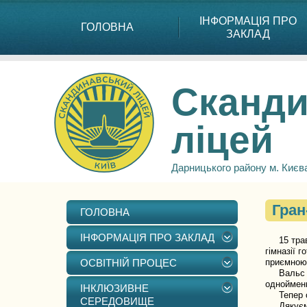
ІНФОРМАЦІЯ ПРО
ГОЛОВНА
ЗАКЛАД
Сканди
ліцей
Дарницького району м. Києв
Гран
ГОЛОВНА
ІНФОРМАЦІЯ ПРО ЗАКЛАД
15 травня
гімназії 
ОСВІТНІЙ ПРОЦЕС
приємною
Вальс наш
одноймен
ІНКЛЮЗИВНЕ
Тепер очі
СЕРЕДОВИЩЕ
Дякуємо н