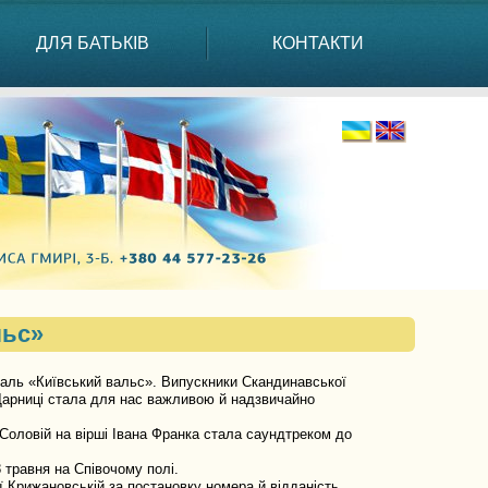
ДЛЯ БАТЬКІВ
КОНТАКТИ
льс»
аль «Київський вальс». Випускники Скандинавської
 Дарниці стала для нас важливою й надзвичайно
оловій на вірші Івана Франка стала саундтреком до
 травня на Співочому полі.
Крижановській за постановку номера й відданість