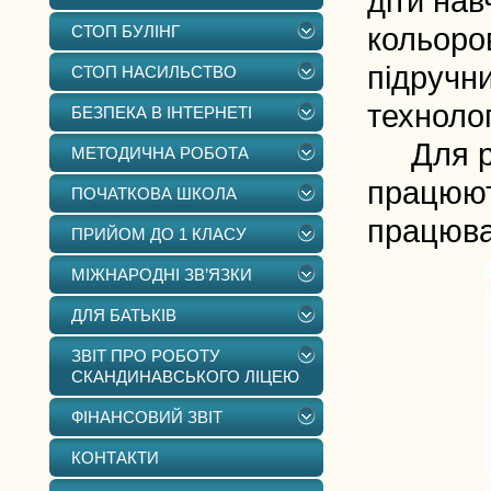
діти нав
СТОП БУЛІНГ
кольоро
підручн
СТОП НАСИЛЬСТВО
техноло
БЕЗПЕКА В ІНТЕРНЕТІ
Для роз
МЕТОДИЧНА РОБОТА
працюють
ПОЧАТКОВА ШКОЛА
працюва
ПРИЙОМ ДО 1 КЛАСУ
МІЖНАРОДНІ ЗВ’ЯЗКИ
ДЛЯ БАТЬКІВ
ЗВІТ ПРО РОБОТУ
СКАНДИНАВСЬКОГО ЛІЦЕЮ
ФІНАНСОВИЙ ЗВІТ
КОНТАКТИ