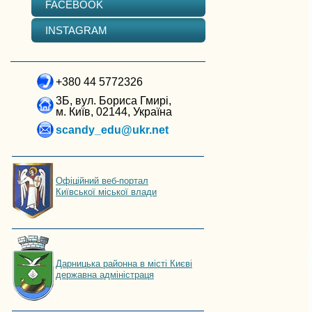
FACEBOOK
INSTAGRAM
+380 44 5772326
3Б, вул. Бориса Гмирі,
м. Київ, 02144, Україна
scandy_edu@ukr.net
Офіційний веб-портал
Київської міської влади
Дарницька районна в місті Києві
державна адміністраця