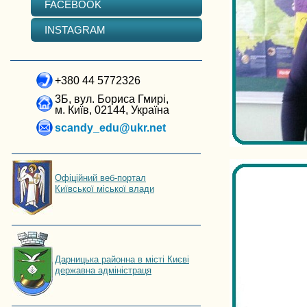
FACEBOOK
INSTAGRAM
+380 44 5772326
3Б, вул. Бориса Гмирі,
м. Київ, 02144, Україна
scandy_edu@ukr.net
Офіційний веб-портал
Київської міської влади
Дарницька районна в місті Києві
державна адміністраця