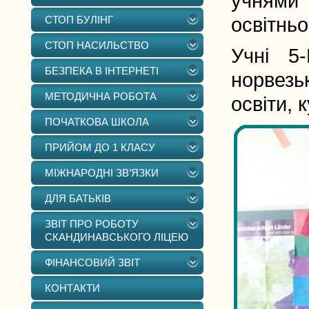
учнями 
СТОП БУЛІНГ
освітнь
СТОП НАСИЛЬСТВО
Учні 5
БЕЗПЕКА В ІНТЕРНЕТІ
норвезь
МЕТОДИЧНА РОБОТА
освіти, 
ПОЧАТКОВА ШКОЛА
ПРИЙОМ ДО 1 КЛАСУ
МІЖНАРОДНІ ЗВ’ЯЗКИ
ДЛЯ БАТЬКІВ
ЗВІТ ПРО РОБОТУ
СКАНДИНАВСЬКОГО ЛІЦЕЮ
ФІНАНСОВИЙ ЗВІТ
КОНТАКТИ