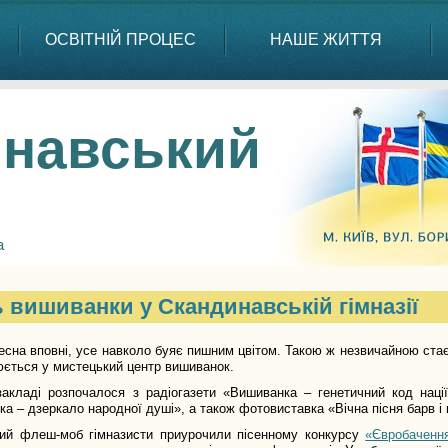
ОСВІТНІЙ ПРОЦЕС
НАШЕ ЖИТТЯ
навський
а
 вишиванки у Скандинавській гімназії
есна вповні, усе навколо буяє пишним цвітом. Такою ж незвичайною стає
юється у мистецький центр вишиванок.
закладі розпочалося з радіогазети «Вишиванка – генетичний код наці
а – дзеркало народної душі», а також фотовиставка «Вічна пісня барв і 
ний флеш-моб гімназисти приурочили пісенному конкурсу
«Євробаченн