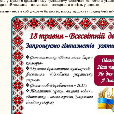
сть у музично-драматичному кулінарному фестивалі «Улюблена українс
одини «Вишиванка – поема життя, закодована вічність у взорах».
иванки несе в собі духовне багатство, високу мудрість і традиційний зв'я