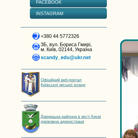
FACEBOOK
INSTAGRAM
+380 44 5772326
3Б, вул. Бориса Гмирі,
м. Київ, 02144, Україна
scandy_edu@ukr.net
Офіційний веб-портал
Київської міської влади
Дарницька районна в місті Києві
державна адміністраця