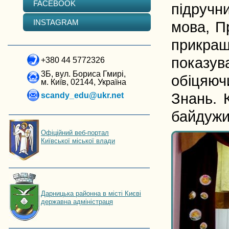
FACEBOOK
підручн
INSTAGRAM
мова, Пр
прикраше
показув
+380 44 5772326
3Б, вул. Бориса Гмирі,
обіцяючи
м. Київ, 02144, Україна
Знань. 
scandy_edu@ukr.net
байдужи
Офіційний веб-портал
Київської міської влади
Дарницька районна в місті Києві
державна адміністраця