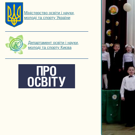
Мiнiстерство освiти і науки,
молоді та спорту України
Департамент освіти і науки,
молоді та спорту Києва