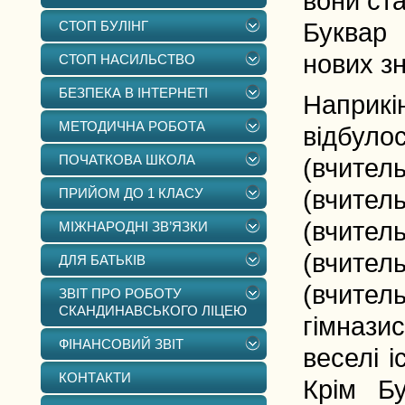
вони ста
СТОП БУЛІНГ
Буквар 
нових з
СТОП НАСИЛЬСТВО
БЕЗПЕКА В ІНТЕРНЕТІ
Наприкі
МЕТОДИЧНА РОБОТА
відбуло
ПОЧАТКОВА ШКОЛА
(вчител
ПРИЙОМ ДО 1 КЛАСУ
(вчител
(вчител
МІЖНАРОДНІ ЗВ’ЯЗКИ
(вчител
ДЛЯ БАТЬКІВ
(вчител
ЗВІТ ПРО РОБОТУ
СКАНДИНАВСЬКОГО ЛІЦЕЮ
гімнази
ФІНАНСОВИЙ ЗВІТ
веселі і
КОНТАКТИ
Крім Бу